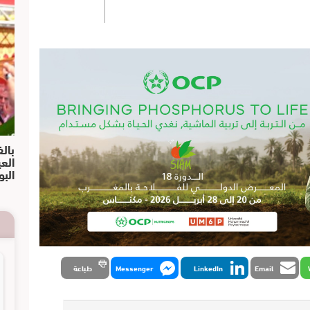
بالف
الع
البو
Email
LinkedIn
Messenger
طباعة