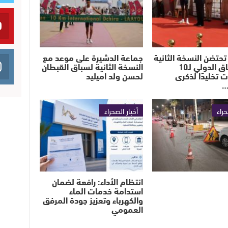
تحتضن النسخة الثانية
جماعة الدشيرة على موعد مع
من السباق الدولي لـ10
النسخة الثانية لسباق القبطان
ت تخليدًا لذكرى
لحسن ولد اميليد
…
حراء
أخبار الصحراء
انتظام الأداء: رافعة لضمان
استدامة خدمات الماء
والكهرباء وتعزيز جودة المرفق
العمومي