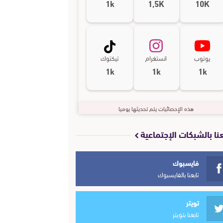
1k
1,5K
10K
يوتوب
انستغرام
تيكتوك
1k
1k
1k
هذه الإحصائيات يتم تحديثها يوميا
عنا بالشبكات الإجتماعية
فايسبوك
تابعنا بالفايسبوك
تويتر
تابعنا بتويتر