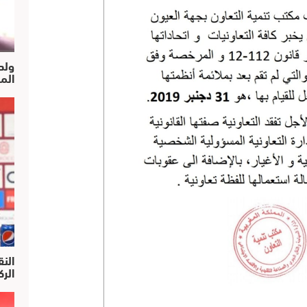
ولد
الم
النق
الركرا