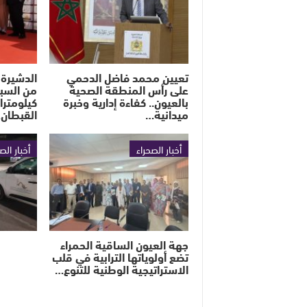
تعيين محمد فاضل الدحمي
الدشيرة 
على رأس المنطقة الصحية
بالعيون.. كفاءة إدارية وخبرة
كيلومترا
ميدانية…
القبطان
أخبار الصحراء
أخبار الص
جهة العيون الساقية الحمراء
تضع أولوياتها الترابية في قلب
الاستراتيجية الوطنية للتنوع…