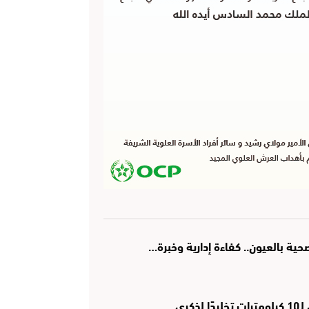
ة بالعيون.. كفاءة إدارية وخبرة…
رى…