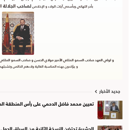
جديد الأخبار
تعيين محمد فاضل الدحمي على رأس المنطقة الصحي
الدشيرة تحتضن النسخة الثانية من السباق الدولي لـ10 كيلومترات تخليدًا لذك