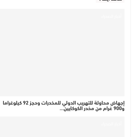
أخبار الصحراء
إجهاض محاولة للتهريب الدولي للمخدرات وحجز 92 كيلوغراما
و900 غرام من مخدر الكوكايين…
أخبار الصحراء