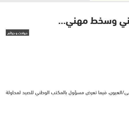
مني وسخط مهني…
حوادث و جرائم
رسى/العيون، فيما تعرض مسؤول بالمكتب الوطني للصيد لمحاولة