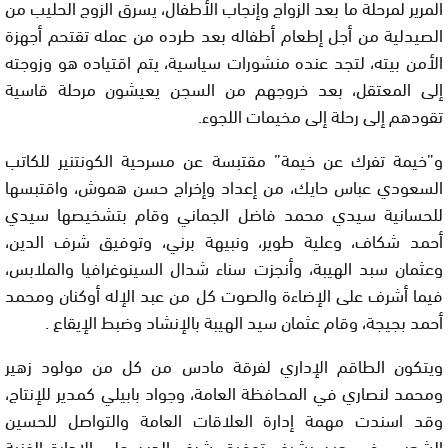
المرير لمرحلة ما بعد الزواج وإنجاب الأطفال، يسرق الزوج الحليب من
الصيدلية من أجل إطعام أطفاله بعد طرده من عمله تقتحم أجهزة
الأمن بيته، لتجد عنده منشورات سياسية، يتم اقتياده هو وزوجته
إلى المعتقل، بعد خروجهم من السجن يعيشون مرحلة قاسية
تقودهم إلى رحلة إلى مخيمات اللجوء.
و”خيمة تفرك عن خيمة” مقتبسة عن مسرحية الكونتنير للكاتب
السعودي عباس حايك، من إعداد وإخراج حسن هموش، واقتبسها
للحسانية سيدي محمد فاضل الجماني وقام بتشخيصها سيدي
أحمد شكاف، وعلية طوير، ونبيهة برني، وتوفيق شرف الدين،
وعثمان سبد الهيبة، وأنجزت سناء شدال السينوغرافيا والملابس،
فيما أشرف على الإضاءة والصوت كل من عبد الإله أوكنان ومحمد
أحمد بجيجة، وقام عثمان سيد الهيبة بالإنشاد وضبط الإيقاع .
ويتكون الطاقم الإداري لفرقة مادس من كل من مولود زهير
ومحمد لنصاري في المحافظة العامة، وجواد بابيلي كمدير للإنتاج،
وقد اسندت مهمة إدارة العلاقات العامة والتواصل للحسين
الشعبي، في حين يشرف توفيق شرف الدين على الإدارة الفنية