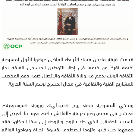
قدمت فرقة مادس مساء الأربعاء الماضي عرضها الأول لمسرحية
‘خيمة تفركـَ عن خيمة’ في إطار التوطين المسرحي للفرقة بدار
الثقافة الولاء بدعم من وزارة الثقافة والاتصال ضمن دعم المخصث
للمشاريع الفنية والثقافية في مجال المسرح برسم السنة الجارية.
وتحكي المسرحية قصة زوج «صيدلي»، وزوجة «موسيقية»،
يعيشان في مخيم، وعبر طريقة «الفلاش باك»، يعود بنا العرض إلى
السبب الحقيقي الذي جاء بالزوج والزوجة إلى هذا المكان، فقد
جمعهما حب كبير، وتزوجا ليصطدما بقسوة الحياة ويواجها الواقع