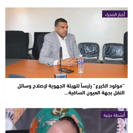
أخبار الصحراء
“مولود الكيرع” رئيساً للهيئة الجهوية لإصلاح وسائل
النقل بجهة العيون الساقية…
أنشطة حزبية