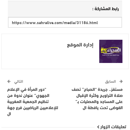
رابط المشاركة :
إدارة الموقع
السابق
التالي
مستفز.. جريدة “الصباح” تصف
“دور المرأة في الإعلام
صلاة التراويح وكثرة الإقبال
الجهوي” عنوان ندوة من
على المساجد والمصليات بـ”
تنظيم الجمعية المغربية
الفوضى تحت يافطة ال
للإعلاميين الرياضيين فرع جهة
ال
تعليقات الزوار