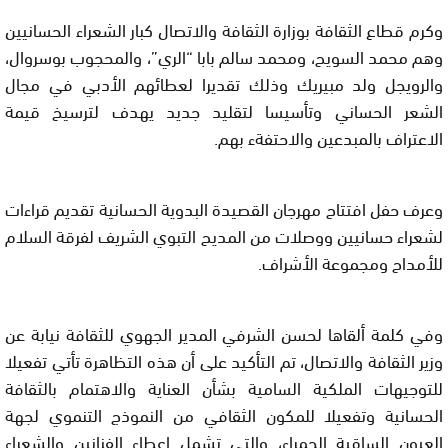
وكرم قطاع الثقافة بوزارة الثقافة والاتصال كبار الشعراء الحسانيين
وهم محمد السويح، ومحمد سالم بابا “الري”، والمحجوب بوسروال،
والرويجل ولد مبيريك وذلك تقديرا لعطائهم الأدبي في مجال
الشعر الحساني وتأسيسا لتقليد جديد يهدف لترسيخ قيمة
الاعتراف بالمبدعين والاحتفةء بهم.
وعرف حفل افتتاح مهرجان القصيدة البدوية الحسانية تقديم قراءات
لشعراء حسانيين ووصلات من المديح التبوي الشريف لفرقة السلام
للأمداح ومجموعة الأشراف.
وفي كلمة ألقاها لحسن الشرفي المدير الجهوي للثقافة نيابة عن
وزير الثقافة والاتصال، تم التأكيد على أن هذه التظاهرة تأتي تفعيلا
للتوجيهات الملكية السامية بشأن العناية والاهتمام بالثقافة
الحسانية وتفعيلا للمكون الثقافي من النموذج التنموي لجهة
العيون الساقية الحمراء، والتي تشمل إعطاء الفنانين والشعراء