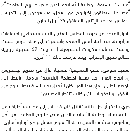
أعلنت “التنسيقة الوطنية للأساتذة الذين فرض عليهم التعاقد” أن
أعضاءها سيعلقون إضرابهم عن العمل، وسيعودون إلى التدريس
بدءا من بعد غد الإثنين؛ الموافق 29 أبريل الجاري.
القرار المتحذ من طرف المجلس الوطني للتنسيقية جاء إثر اجتماعات
ماراثونية، منذ ليلة أمس الجمعة واستمرت إلى غاية اليوم السبت
وضمت مختلف مكونات التنسيقية، إذ صوتت 62 تمثيلية جهوية
لصالح تعليق الإضراب، بينما عارضت ذلك 11 أخرى.
سعيد شوقي، عضو التنسيقية نفسها، قال في تصريح لهسبريس
إن اتخاذ القرار “جاء تغليبا لمصلحة التلاميذ” مردفا: “بالنظر إلى
الوضع الحالي ، فإن هذا القرار كان الأمثل تجنبا لسنة بيضاء تلوح في
الأفق ، وللعقوبات التي كانت تنتظر المضربين” .
حري بالذكر أن حزب الاستقلال كان قد بادر إلى مجالسة أطراف من
“التنسيقية الوطنية للأساتذة الذين فرض عليهم التعاقد” من أجل
إقناعهم باستئناف العمل بداية الأسبوع، مقابل تراجع “وزارة أمزازي”
عن العديد من الإجراءات التي باشرتها، واستئناف الحوار الذي ألغي