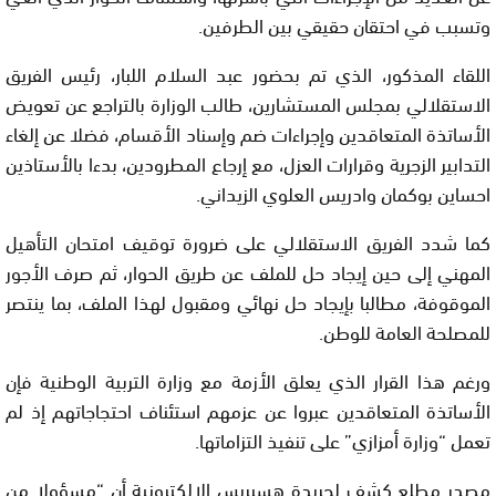
وتسبب في احتقان حقيقي بين الطرفين.
اللقاء المذكور، الذي تم بحضور عبد السلام اللبار، رئيس الفريق
الاستقلالي بمجلس المستشارين، طالب الوزارة بالتراجع عن تعويض
الأساتذة المتعاقدين وإجراءات ضم وإسناد الأقسام، فضلا عن إلغاء
التدابير الزجرية وقرارات العزل، مع إرجاع المطرودين، بدءا بالأستاذين
احساين بوكمان وادريس العلوي الزيداني.
كما شدد الفريق الاستقلالي على ضرورة توقيف امتحان التأهيل
المهني إلى حين إيجاد حل للملف عن طريق الحوار، ثم صرف الأجور
الموقوفة، مطالبا بإيجاد حل نهائي ومقبول لهذا الملف، بما ينتصر
للمصلحة العامة للوطن.
ورغم هذا القرار الذي يعلق الأزمة مع وزارة التربية الوطنية فإن
الأساتذة المتعاقدين عبروا عن عزمهم استئناف احتجاجاتهم إذ لم
تعمل “وزارة أمزازي” على تنفيذ التزاماتها.
مصدر مطلع كشف لجريدة هسبريس الإلكترونية أن “مسؤولا من