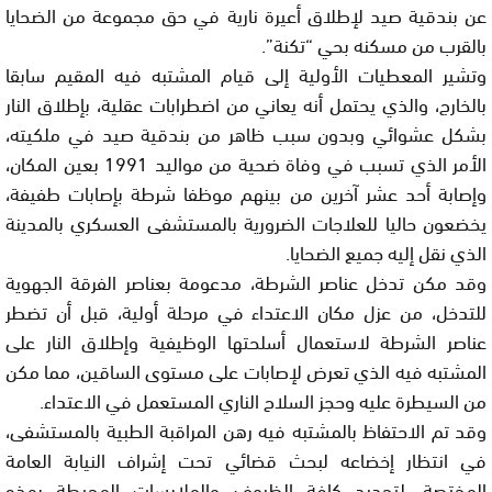
عن بندقية صيد لإطلاق أعيرة نارية في حق مجموعة من الضحايا
بالقرب من مسكنه بحي “تكنة”.
وتشير المعطيات الأولية إلى قيام المشتبه فيه المقيم سابقا
بالخارج، والذي يحتمل أنه يعاني من اضطرابات عقلية، بإطلاق النار
بشكل عشوائي وبدون سبب ظاهر من بندقية صيد في ملكيته،
الأمر الذي تسبب في وفاة ضحية من مواليد 1991 بعين المكان،
وإصابة أحد عشر آخرين من بينهم موظفا شرطة بإصابات طفيفة،
يخضعون حاليا للعلاجات الضرورية بالمستشفى العسكري بالمدينة
الذي نقل إليه جميع الضحايا.
وقد مكن تدخل عناصر الشرطة، مدعومة بعناصر الفرقة الجهوية
للتدخل، من عزل مكان الاعتداء في مرحلة أولية، قبل أن تضطر
عناصر الشرطة لاستعمال أسلحتها الوظيفية وإطلاق النار على
المشتبه فيه الذي تعرض لإصابات على مستوى الساقين، مما مكن
من السيطرة عليه وحجز السلاح الناري المستعمل في الاعتداء.
وقد تم الاحتفاظ بالمشتبه فيه رهن المراقبة الطبية بالمستشفى،
في انتظار إخضاعه لبحث قضائي تحت إشراف النيابة العامة
المختصة، لتحديد كافة الظروف والملابسات المحيطة بهذه