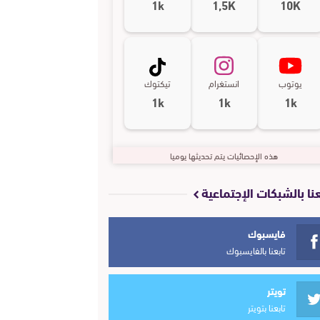
1k
1,5K
10K
يوتوب
انستغرام
تيكتوك
1k
1k
1k
هذه الإحصائيات يتم تحديثها يوميا
عنا بالشبكات الإجتماعية
فايسبوك
تابعنا بالفايسبوك
تويتر
تابعنا بتويتر