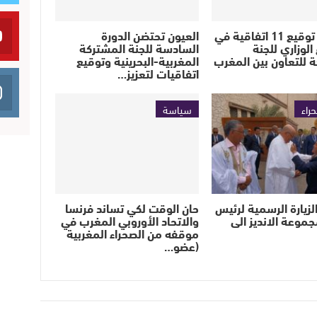
نيروبي : توقيع 11 اتفاقية في
العيون تحتضن الدورة
الوزاري للجنة
السادسة للجنة المشتركة
 للتعاون بين المغرب
المغربية-البحرينية وتوقيع
اتفاقيات لتعزيز…
حراء
سياسة
لزيارة الرسمية لرئيس
حان الوقت لكي تساند فرنسا
جموعة الانديز الى
والاتحاد الأوروبي المغرب في
موقفه من الصحراء المغربية
(عضو…