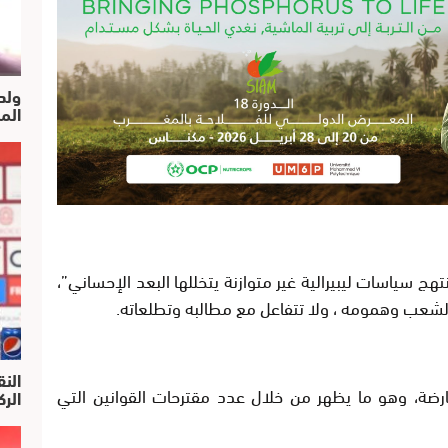
ولد
الم
 سياسات ليبيرالية غير متوازنة يتخللها البعد الإحساني”،
شعب وهمومه ، ولا تتفاعل مع مطالبه وتطلعاته.
النق
معارضة، وهو ما يظهر من خلال عدد مقترحات القوانين التي
الركرا