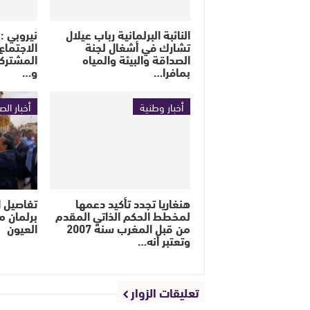
النائبة البرلمانية رباب عيلال
تشارك في أشغال لجنة
الاجتماع 
الصداقة والبيئة والمياه
المشتركة
بمافرا…
و…
أخبار وطنية
أخبار الص
هنغاريا تجدد تأكيد دعمها
تفاصيل ا
لمخطط الحكم الذاتي المقدم
برلمان م
من قبل المغرب سنة 2007
العيون
وتعتبر أنه…
تعليقات الزوار