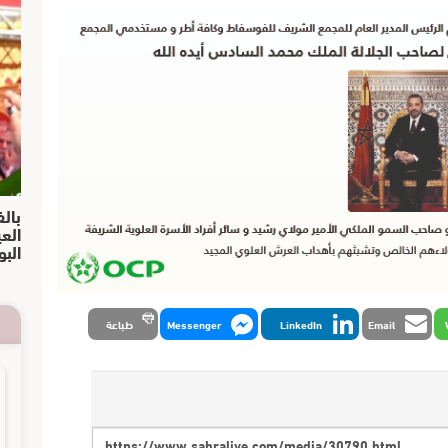
بالف
الع
البو
Email
LinkedIn
Messenger
طباعة