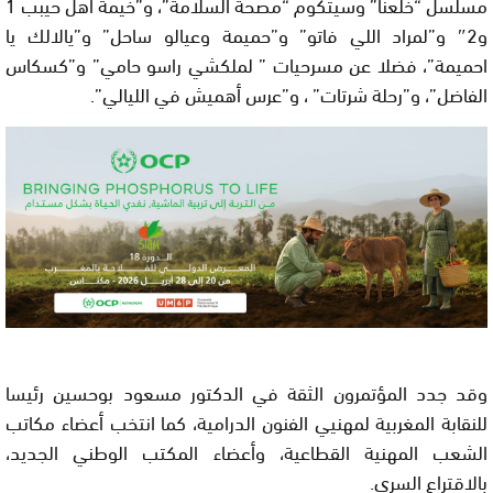
مسلسل “خلعنا” وسيتكوم “مصحة السلامة”، و”خيمة أهل حيبب 1
و2″ و”لمراد اللي فاتو” و”حميمة وعيالو ساحل” و”يالالك يا
احميمة”، فضلا عن مسرحيات ” لملكشي راسو حامي” و”كسكاس
الفاضل”، و”رحلة شرتات” ، و”عرس أهميش في الليالي”.
وقد جدد المؤتمرون الثقة في الدكتور مسعود بوحسين رئيسا
للنقابة المغربية لمهنيي الفنون الدرامية، كما انتخب أعضاء مكاتب
الشعب المهنية القطاعية، وأعضاء المكتب الوطني الجديد،
بالاقتراع السري.