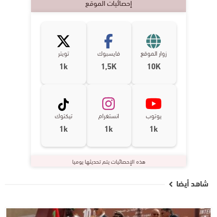
إحصائيات الموقع
زوار الموقع
فايسبوك
تويتر
1k
1,5K
10K
يوتوب
انستغرام
تيكتوك
1k
1k
1k
هذه الإحصائيات يتم تحديثها يوميا
شاهد أيضا