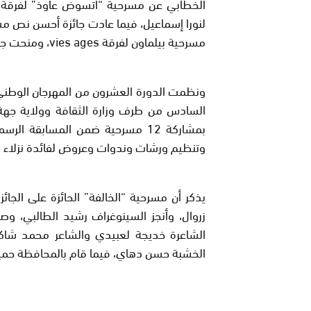
الخطابي عن مسرحية “اتسوض عاوذ” لفرقة ث
لنورا إسماعيل، فيما عادت جائزة أحسن نص مس
مسرحية بيلماون لفرقة vies ages، ومنحت جائزة الأمل للمهرجان للفنانة صرح الحمليلي .
ونظمت الدورة العشرون من المهرجان الوطني 
بمشاركة 12 مسرحية ضمن المسابقة
وتنظيم ورشات وندوات وعروض لفائدة نزلاء 
يذكر أن مسرحية “الخالفة” الحائزة على الجا
زروال، وأنجز السينوغراف رشيد الطالبي، 
الشاعرة خديجة لعبيدي والشاعر محمد شاكر 
الخشبة حسن دهاي، فيما قام بالمحافظة حميد 