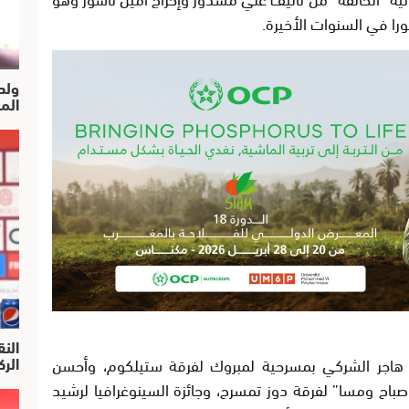
را في السنوات الأخيرة.
ولد
الم
النق
الركرا
هاجر الشركي بمسرحية لمبروك لفرقة ستيلكوم، وأحسن
اح ومسا” لفرقة دوز تمسرح، وجائزة السينوغرافيا لرشيد