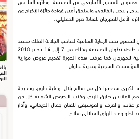
فسوين للمسرح الأمازيغي من الحسيمة. وجائزة الملابس
رحي ليحيى الفاندي، واستحق أمين غوادة جائزة الإخراج عن
للمسرح تحت الرعاية السامية لصاحب الجلالة الملك محمد
السادس من طرف وزارة الثقافة وولاية جهة طنجة تطوان الحسيمة وذلك من 7 إلى 14 دجنبر 2018
 الرسمية للمهرجان كما عرفت هذه الدورة تقديم عروض موازية
المؤسسات السجنية بمدينة تطوان.
بالف
الع
البو
ئزة الكبرى شخصها كل من سالم بلال، وعلية طوير، وخديجة
وصمم الملابس طارق الربح، وكتب النصوص الشعرية كل من
عنات، والعزف والموسيقى للفنان جمال الديماني، وأدار
لحلو وعبد الرزاق الفيلالي سلاح.