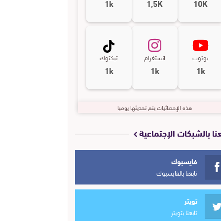
1k
1,5K
10K
يوتوب
انستغرام
تيكتوك
1k
1k
1k
هذه الإحصائيات يتم تحديثها يوميا
عنا بالشبكات الإجتماعية
فايسبوك
تابعنا بالفايسبوك
تويتر
تابعنا بتويتر