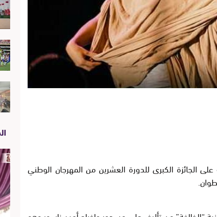
الص
على الجائزة الكبرى للدورة العشرين من المهرجان الوطني
طوان.
نية “الخالفة” من تأليف علي مسدور وإخراج أمين ناسور وهو