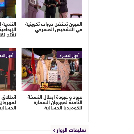
العيون تحتضن دورات تكوينية
التنمية 
في التشخيص المسرحي
الإبداعية
تفتح نق
أخبار الصحراء
أخبار الص
عبود و عبودة ابطال النسخة
الثامنة لمهرجان السمارة
لمهرجان 
للكوميديا الحسانية
الحسانية
تعليقات الزوار