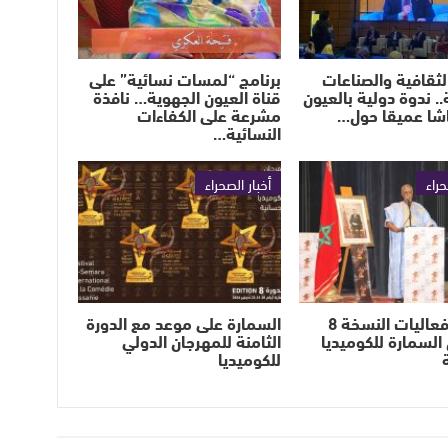
الثقافية والصناعات
برنامج “لمسات نسائية” على
.. ندوة دولية بالعيون
قناة العيون الجهوية… نافذة
اشا عميقا حول…
مشرعة على الكفاءات
النسائية…
حراء
أخبار الصحراء
انطلاق فعاليات النسخة 8
السمارة على موعد مع الدورة
السمارة للكوميديا
الثامنة للمهرجان الدولي
للكوميديا