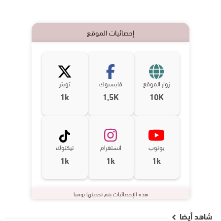
إحصائيات الموقع
زوار الموقع
فايسبوك
تويتر
1k
1,5K
10K
يوتوب
انستغرام
تيكتوك
1k
1k
1k
هذه الإحصائيات يتم تحديثها يوميا
شاهد أيضا