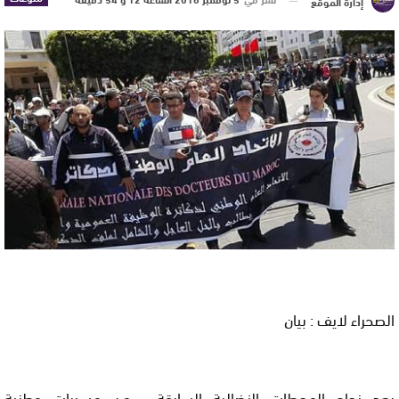
إدارة الموقع
الصحراء لايف : بيان
ﺑﻌﺪ ﻧﺠﺎﺡ ﺍﻟﻤﺤﻄﺎﺕ ﺍﻟﻨﻀﺎﻟﻴﺔ ﺍﻟﺴﺎﺑﻘﺔ ، ﻣﻦ ﻣﺴﻴﺮﺍﺕ ﻭﻃﻨﻴﺔ