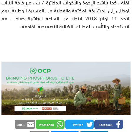
ﺍﻟﻔﺌﺔ ، ﻛﻤﺎ ﻳﻨﺎﺷﺪ ﺍﻹﺧﻮﺓ ﻭﺍﻷﺧﻮﺍﺕ ﺍﻟﺪﻛﺎﺗﺮﺓ / ﺕ ، ﻋﺒﺮ ﻛﺎﻓﺔ ﺍﻟﺘﺮﺍﺏ
ﺍﻟﻮﻃﻨﻲ ﺇﻟﻰ ﺍﻟﻤﺸﺎﺭﻛﺔ ﺍﻟﻤﻜﺜﻔﺔ ﻭﺍﻟﻔﻌﻠﻴﺔ ﻓﻲ ﺍﻟﻤﺴﻴﺮﺓ ﺍﻟﻮﻃﻨﻴﺔ ﻟﻴﻮﻡ
ﺍﻷﺣﺪ 11 ﻧﻮﻧﺒﺮ 2018 ﺍﺑﺘﺪﺍﺀً ﻣﻦ ﺍﻟﺴﺎﻋﺔ ﺍﻟﻌﺎﺷﺮﺓ ﺻﺒﺎﺣﺎ ، ﻣﻊ
ﺍﻻﺳﺘﻌﺪﺍﺩ ﻭﺍﻟﺘﺄﻫﺐ ﻟﻠﻤﻌﺎﺭﻙ ﺍﻟﻨﻀﺎﻟﻴﺔ ﺍﻟﺘﺼﻌﻴﺪﻳﺔ ﺍﻟﻘﺎﺩﻣﺔ.
Email
WhatsApp
Twitter
Facebook