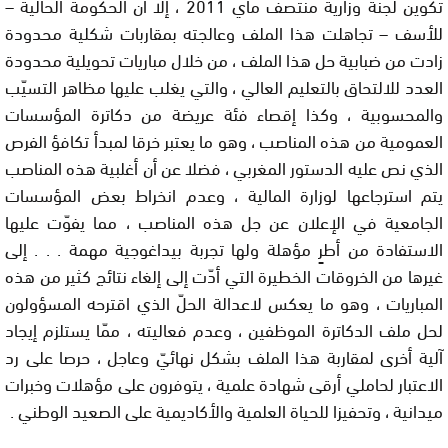
ﺗﻜﻮﻳﻦ ﻟﺠﻨﺔ ﻭﺯﺍﺭﻳﺔ ﻣﻨﺘﺼﻒ ﻣﺎﻱ 2011 ، ﺇﻻ ﺃﻥ ﺍﻟﺤﻜﻮﻣﺔ ﺍﻟﺤﺎﻟﻴﺔ –
ﻟﻸﺳﻒ – ﺗﺠﺎﻫﻠﺖ ﻫﺬﺍ ﺍﻟﻤﻠﻒ ﻭﻋﺎﻟﺠﺘﻪ ﺑﻤﻘﺎﺭﺑﺎﺕ ﺷﻜﻠﻴﺔ ﻣﺤﺪﻭﺩﺓ
ﺯﺍﺩﺕ ﻣﻦ ﺿﺒﺎﺑﻴﺔ ﺣﻞ ﻫﺬﺍ ﺍﻟﻤﻠﻒ ، ﻣﻦ ﺧﻼﻝ ﻣﺒﺎﺭﻳﺎﺕ ﺗﺤﻮﻳﻠﻴﺔ ﻣﺤﺪﻭﺩﺓ
ﺍﻟﻌﺪﺩ ﻟﻼﻟﺘﺤﺎﻕ ﺑﺎﻟﺘﻌﻠﻴﻢ ﺍﻟﻌﺎﻟﻲ ، ﻭﺍﻟﺘﻲ ﻳﻐﻠﺐ ﻋﻠﻴﻬﺎ ﻣﻈﺎﻫﺮ ﺍﻟﺘﺴﻴّﺐ
ﻭﺍﻟﻤﺤﺴﻮﺑﻴﺔ ، ﻭﻛﺬﺍ ﺇﻗﺼﺎﺀ ﻓﺌﺔ ﻋﺮﻳﻀﺔ ﻣﻦ ﺩﻛﺎﺗﺮﺓ ﺍﻟﻤﺆﺳﺴﺎﺕ
ﺍﻟﻌﻤﻮﻣﻴﺔ ﻣﻦ ﻫﺬﻩ ﺍﻟﻤﻨﺎﺻﺐ ، ﻭﻫﻮ ﻣﺎ ﻳﻌﺘﺒﺮ ﺧﺮﻗﺎ ﻟﻤﺒﺪﺃ ﺗﻜﺎﻓﺆ ﺍﻟﻔﺮﺹ
ﺍﻟﺬﻱ ﻧﺺ ﻋﻠﻴﻪ ﺍﻟﺪﺳﺘﻮﺭ ﺍﻟﻤﻐﺮﺑﻲ ، ﻓﻀﻼ ﻋﻦ ﺃﻥ ﺃﻏﻠﺒﻴﺔ ﻫﺬﻩ ﺍﻟﻤﻨﺎﺻﺐ
ﻳﺘﻢ ﺍﺳﺘﺮﺟﺎﻋﻬﺎ ﻟﻮﺯﺍﺭﺓ ﺍﻟﻤﺎﻟﻴﺔ ، ﻭﻋﺪﻡ ﺍﻧﺨﺮﺍﻁ ﺑﻌﺾ ﺍﻟﻤﺆﺳﺴﺎﺕ
ﺍﻟﺠﺎﻣﻌﻴﺔ ﻓﻲ ﺍﻹﻋﻼﻥ ﻋﻦ ﺟﻞ ﻫﺬﻩ ﺍﻟﻤﻨﺎﺻﺐ ، ﻣﻤﺎ ﻳﻔﻮّﺕ ﻋﻠﻴﻬﺎ
ﺍﻻﺳﺘﻔﺎﺩﺓ ﻣﻦ ﺃﻃﺮٍ ﻣﺆﻫﻠﺔ ﻭﻟﻬﺎ ﺗﺠﺮﺑﺔ ﺑﻴﺪﺍﻏﻮﺟﻴﺔ ﻣﻬﻤﺔ . . . ﺇﻟﻰ
ﻏﻴﺮﻫﺎ ﻣﻦ ﺍﻟﺨﺮﻭﻗﺎﺕ ﺍﻟﺨﻄﻴﺮﺓ ﺍﻟﺘﻲ ﺃﺩّﺕ ﺇﻟﻰ ﺇﻟﻐﺎﺀ ﻧﺘﺎﺋﺞ ﻛﺜﻴﺮ ﻣﻦ ﻫﺬﻩ
ﺍﻟﻤﺒﺎﺭﻳﺎﺕ ، ﻭﻫﻮ ﻣﺎ ﻳﻌﻜﺲ ﻻﻋﺪﺍﻟﺔ ﺍﻟﺤﻞّ ﺍﻟﺬﻱ ﺍﻗﺘﺮﺣﻪ ﺍﻟﻤﺴﺆﻭﻟﻮﻥ
ﻟﺤﻞ ﻣﻠﻒ ﺍﻟﺪﻛﺎﺗﺮﺓ ﺍﻟﻤﻮﻇﻔﻴﻦ ، ﻭﻋﺪﻡ ﻓﻌﺎﻟﻴﺘﻪ ، ﻣﻤّﺎ ﻳﺴﺘﻠﺰﻡ ﺇﻳﺠﺎﺩ
ﺁﻟﻴﺔ ﺃﺧﺮﻯ ﻟﻤﻘﺎﺭﺑﺔ ﻫﺬﺍ ﺍﻟﻤﻠﻒ ﺑﺸﻜﻞ ﻧﻬﺎﺋﻲّ ﻭﻋﺎﺟﻞ ، ﺣﺮﺻﺎ ﻋﻠﻰ ﺭﺩ
ﺍﻻﻋﺘﺒﺎﺭ ﻟﺤﺎﻣﻠﻲ ﺃﺭﻗﻰ ﺷﻬﺎﺩﺓ ﻋﻠﻤﻴﺔ ، ﻳﺘﻮﻓﺮﻭﻥ ﻋﻠﻰ ﻣﺆﻫﻼﺕ ﻭﺧﺒﺮﺍﺕ
ﻣﻴﺪﺍﻧﻴﺔ ، ﻭﺗﺤﻔﻴﺰﺍ ﻟﻠﺤﻴﺎﺓ ﺍﻟﻌﻠﻤﻴﺔ ﻭﺍﻷﻛﺎﺩﻳﻤﻴﺔ ﻋﻠﻰ ﺍﻟﺼﻌﻴﺪ ﺍﻟﻮﻃﻨﻲ .