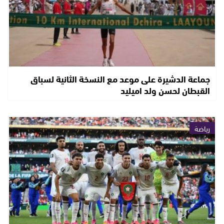
جماعة الدشيرة على موعد مع النسخة الثانية لسباق
القبطان لحسن ولد اميليد
رياضة