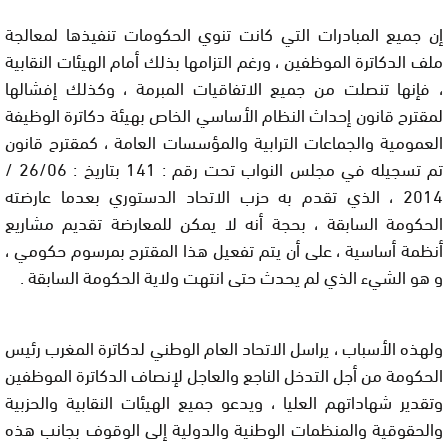
ﺇﻥ ﺟﻤﻴﻊ ﺍﻟﻤﺒﺎﺩﺭﺍﺕ ﺍﻟﺘﻲ ﻛﺎﻧﺖ ﺗﻨﻮﻱ ﺍﻟﺤﻜﻮﻣﺎﺕ ﺗﻨﻔﻴﺬﻫﺎ ﻟﻤﻌﺎﻟﺠﺔ
ﻣﻠﻒ ﺍﻟﺪﻛﺎﺗﺮﺓ ﺍﻟﻤﻮﻇﻔﻴﻦ ، ﻭﺭﻏﻢ ﺍﻟﺘﺰﺍﻣﻬﺎ ﺑﺬﻟﻚ ﺃﻣﺎﻡ ﺍﻟﻬﻴﺌﺎﺕ ﺍﻟﻨﻘﺎﺑﻴﺔ
، ﻓﺈﻧﻬﺎ ﺗﻨﺼﻠﺖ ﻣﻦ ﺟﻤﻴﻊ ﺍﻻﺗﻔﺎﻗﻴﺎﺕ ﺍﻟﻤﺒﺮﻣﺔ ، ﻭﻛﺬﻟﻚ ﺇﻓﺸﺎﻟﻬﺎ
ﻟﻤﻘﺘﺮﺡ ﻗﺎﻧﻮﻥ ﺇﺣﺪﺍﺙ ﺍﻟﻨﻈﺎﻡ ﺍﻷﺳﺎﺳﻲ ﺍﻟﺨﺎﺹ ﺑﻬﻴﺌﺔ ﺩﻛﺎﺗﺮﺓ ﺍﻟﻮﻇﻴﻔﺔ
ﺍﻟﻌﻤﻮﻣﻴﺔ ﻭﺍﻟﺠﻤﺎﻋﺎﺕ ﺍﻟﺘﺮﺍﺑﻴﺔ ﻭﺍﻟﻤﺆﺳﺴﺎﺕ ﺍﻟﻌﺎﻣﺔ ، ﻛﻤﻘﺘﺮﺡ ﻗﺎﻧﻮﻥ
ﺗﻢ ﺗﺴﺠﻴﻠﻪ ﻓﻲ ﻣﺠﻠﺲ ﺍﻟﻨﻮﺍﺏ ﺗﺤﺖ ﺭﻗﻢ : 141 ﺑﺘﺎﺭﻳﺦ : 26/06 /
2014 ، ﺍﻟﺬﻱ ﺗﻘﺪﻡ ﺑﻪ ﺣﺰﺏ ﺍﻻﺗﺤﺎﺩ ﺍﻟﺪﺳﺘﻮﺭﻱ ﺑﻌﺪﻣﺎ ﻋﺎﺭﺿﺘﻪ
ﺍﻟﺤﻜﻮﻣﺔ ﺍﻟﺴﺎﺑﻘﺔ ، ﺑﺤﺠﺔ ﺃﻧﻪ ﻻ ﻳﻤﻜﻦ ﻟﻠﻤﻌﺎﺭﺿﺔ ﺗﻘﺪﻳﻢ ﻣﺸﺎﺭﻳﻊ
ﺃﻧﻈﻤﺔ ﺃﺳﺎﺳﻴﺔ ، ﻋﻠﻰ ﺃﻥ ﻳﺘﻢ ﺗﻔﻌﻴﻞ ﻫﺬﺍ ﺍﻟﻤﻘﺘﺮﺡ ﺑﻤﺮﺳﻮﻡ ﺣﻜﻮﻣﻲ ،
ﻭ ﻫﻮ ﺍﻟﺸﻲﺀ ﺍﻟﺬﻱ ﻟﻢ ﻳﺤﺪﺙ ﺣﺘﻰ ﺍﻧﺘﻬﺖ ﻭﻻﻳﺔ ﺍﻟﺤﻜﻮﻣﺔ ﺍﻟﺴﺎﺑﻘﺔ .
ﻭﻟﻬﺬﻩ ﺍﻷﺳﺒﺎﺏ ، ﻳﺮﺍﺳﻞ ﺍﻻﺗﺤﺎﺩ ﺍﻟﻌﺎﻡ ﺍﻟﻮﻃﻨﻲ ﻟﺪﻛﺎﺗﺮﺓ ﺍﻟﻤﻐﺮﺏ ﺭﺋﻴﺲ
ﺍﻟﺤﻜﻮﻣﺔ ﻣﻦ ﺃﺟﻞ ﺍﻟﺘﺪﺧﻞ ﺍﻟﻨﺎﺟﻊ ﻭﺍﻟﻌﺎﺟﻞ ﻹﻧﺼﺎﻑ ﺍﻟﺪﻛﺎﺗﺮﺓ ﺍﻟﻤﻮﻇﻔﻴﻦ
ﻭﺗﻘﺪﻳﺮ ﺷﻬﺎﺩﺍﺗﻬﻢ ﺍﻟﻌﻠﻴﺎ ، ﻭﻳﺪﻋﻮ ﺟﻤﻴﻊ ﺍﻟﻬﻴﺌﺎﺕ ﺍﻟﻨﻘﺎﺑﻴﺔ ﻭﺍﻟﺤﺰﺑﻴﺔ
ﻭﺍﻟﺤﻘﻮﻗﻴﺔ ﻭﺍﻟﻤﻨﻈﻤﺎﺕ ﺍﻟﻮﻃﻨﻴﺔ ﻭﺍﻟﺪﻭﻟﻴﺔ ﺇﻟﻰ ﺍﻟﻮﻗﻮﻑ ﺑﺠﺎﻧﺐ ﻫﺬﻩ