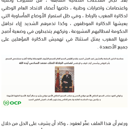
ﻭﺍﻋﺘﺼﺎﻣﺎﺕ ﻭﺍﺿﺮﺍﺑﺎﺕ ﻭﻃﻨﻴﺔ ، ﺧﺎﺿﻬﺎ ﺃﻋﻀﺎﺀ ﺍﻻﺗﺤﺎﺩ ﺍﻟﻌﺎﻡ ﺍﻟﻮﻃﻨﻲ
ﻟﺪﻛﺎﺗﺮﺓ ﺍﻟﻤﻐﺮﺏ ﺑﺎﻟﺮﺑﺎﻁ ، ﻭﻓﻲ ﻇﻞ ﺍﺳﺘﻤﺮﺍﺭ ﺍﻷﻭﺿﺎﻉ ﺍﻟﻤﺄﺳﺎﻭﻳﺔ ﺍﻟﺘﻲ
ﻳﻌﻴﺸﻬﺎ ﺍﻟﺪﻛﺎﺗﺮﺓ ﺍﻟﻤﻮﻇﻔﻮﻥ ، ﻭﻛﺬﺍ ﺗﺬﻣﺮﻫﻢ ﺍﻟﺸﺪﻳﺪ ﺇﺯﺍﺀ ﺗﺠﺎﻫﻞ
ﺍﻟﺤﻜﻮﻣﺔ ﻟﻤﻄﺎﻟﺒﻬﻢ ﺍﻟﻤﺸﺮﻭﻋﺔ ، ﻭﺗﺮﻛﻬﻢ ﻳﺘﺨﺒﻄﻮﻥ ﻓﻲ ﻭﺿﻌﻴﺔ ﺃﺻﺒﺢ
ﻓﻴﻬﺎ ﺍﻟﻤﻐﺮﺏ ﻳﻤﺜﻞ ﺍﺳﺘﺜﻨﺎﺀً ﻓﻲ ﺗﻬﻤﻴﺶ ﺍﻟﺪﻛﺎﺗﺮﺓ ﺍﻟﻤﺆﻫﻠﻴﻦ ﻋﻠﻰ
ﺟﻤﻴﻊ ﺍﻷﺻﻌﺪﺓ .
ﻭﺭﻏﻢ ﺃﻥ ﻫﺬﺍ ﺍﻟﻤﻠﻒ ﻋﻤَّﺮ ﻟﻌﻘﻮﺩ ، ﻭﻛﺎﺩ ﺃﻥ ﻳﺸﺮﻑ ﻋﻠﻰ ﺍﻟﺤﻞ ﻣﻦ ﺧﻼﻝ