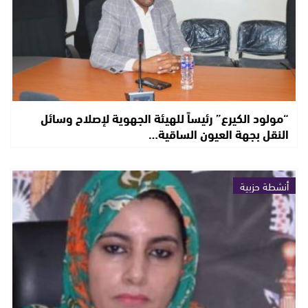
“مولود الكيرع” رئيساً للهيئة الجهوية لإصلاح وسائل
النقل بجهة العيون الساقية…
أنشطة حزبية