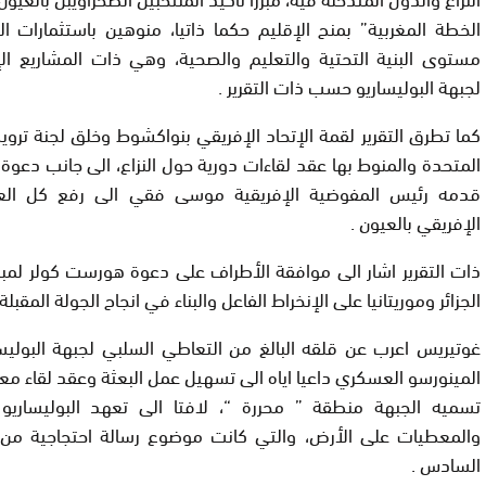
الخطة المغربية” بمنح الإقليم حكما ذاتيا، منوهين باستثمارات ا
مستوى البنية التحتية والتعليم والصحية، وهي ذات المشاريع الإ
لجبهة البوليساريو حسب ذات التقرير .
كما تطرق التقرير لقمة الإتحاد الإفريقي بنواكشوط وخلق لجنة تروي
المتحدة والمنوط بها عقد لقاءات دورية حول النزاع، الى جانب دعوة 
قدمه رئيس المفوضية الإفريقية موسى فقي الى رفع كل الع
الإفريقي بالعيون .
ذات التقرير اشار الى موافقة الأطراف على دعوة هورست كولر لمبا
الجزائر وموريتانيا على الإنخراط الفاعل والبناء في انجاح الجولة المقبلة 
غوتيريس اعرب عن قلقه البالغ من التعاطي السلبي لجبهة البوليس
المينورسو العسكري داعيا اياه الى تسهيل عمل البعثة وعقد لقاء معه
تسميه الجبهة منطقة ” محررة “، لافتا الى تعهد البوليساريو 
والمعطيات على الأرض، والتي كانت موضوع رسالة احتجاجية من
السادس .