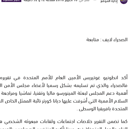
إدارة الموقع
الصحراء لايف : متابعة
أكد انطونيو غوتيريس الأمين العام للأمم المتحدة في تقريره 
فالصحراء والذي تم تسليمه بشكل رسميا لأعضاء مجلس الأمن ال
أهمية دعم المجلس لبعثة المينورسو ماليا وتقنيا، تماشيا ومراجعة
السلام الأممية التي أشرفت عليها ديانا كورتر نائبة الممثل الخاص ا
المتحدة بافريقيا الوسطى .
كما تضمن التقرير خلاصات اجتماعات ولقاءات مبعوثه الشخصي 
النزاع والدول المتدخلة فيه، مبرزا تأكيد المنتخبين الصحراويبن بالعيو