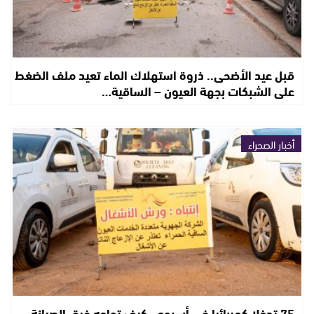
قبل عيد الأضحى.. ذروة استهلاك الماء تعيد ملف الضغط
على الشبكات بجهة العيون – الساقية…
أخبار الصحراء
75 تدخلا كهربائيا في أسبوع.. كيف تواجه فرق الصيانة