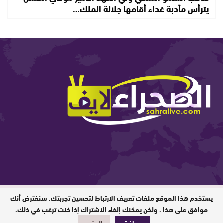
يترأس مأدبة غداء أقامها جلالة الملك…
يستخدم هذا الموقع ملفات تعريف الارتباط لتحسين تجربتك. سنفترض أنك
المدير المسؤول : ابيبك المحفوظ / جميع
الحقوق محفوظة © 2026
موافق على هذا ، ولكن يمكنك إلغاء الاشتراك إذا كنت ترغب في ذلك.
موافق
المزيد
تصميم وبرمجة