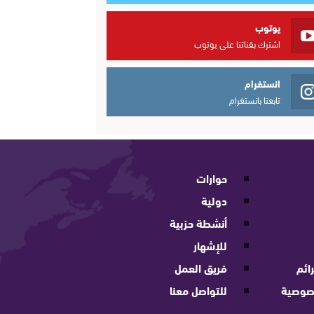
يوتوب
اشترك بقناتنا على يوتوب
انستغرام
تابعنا بانستغرام
حوارات
دولية
أنشطة حزبية
للإشهار
ائم
فريق العمل
صوصية
للتواصل معنا