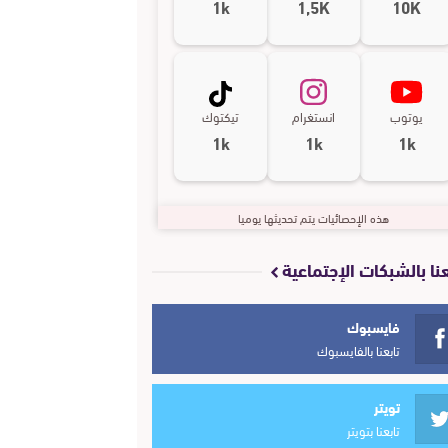
1k
1,5K
10K
يوتوب
انستغرام
تيكتوك
1k
1k
1k
هذه الإحصائيات يتم تحديثها يوميا
عنا بالشبكات الإجتماعية
فايسبوك
تابعنا بالفايسبوك
تويتر
تابعنا بتويتر