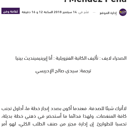
ثقافة وفن
نشر في
14 سبتمبر 2018 الساعة 12 و 16 دقيقة
إدارة الموقع
الصحراء لايف : تأليف الكاتبة الفنزويلية : أنا إيرينيمينديث بينيا
ترجمة: سيدي صالح الإدريسي
لاأترك شيئا للصدفة. فعندما أكون بصدد إنجاز خطة ما، أحاول تجنب
كافة المنغصات. ولهذا فدائما ما أستحضر في ذهني خطة بديلة،
تحسبا للطوارئ. إن إدارة مجزر من صنف الطلب الكلي، لهو أمر