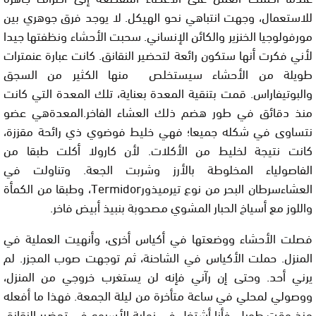
للاستعمال، وجهت انتباهي نحو الهيكل. لا يوجد فرق جوهري بين
مورفولوجيا الخنزير والكائن الإنساني. سحبت الأحشاء ونظفتها جيدا
لأني فكرت أنها ستكون رائعة لتحضير النقانق. كانت عبارة عنمترات
طويلة من الأحشاء سيستخلص منها الكثير من السجق
والبوتيفاراس. قمت بتنقية المعدة بعناية، تلك المعدة التي كانت
منذ دقائق في طور هضم ذلك العشاء الفاخر.المعدةهي عضو
نتساوى في شكله جميعا؛ فهي خليط فوضوي ذي رائحة مقززة،
كانت نتيجة لخليط من الأكلات. لأن كارولا أكلت طبقا من
الفاصولياء المخلوطة بالأرز وشربت الجعة. وتناولت في
العشاءسرطان البحر من نوع تيرميذور
Termidor
،
وطبقا من الكمأة
واللوز مع أسياخ الحبار المشوي مصحوبة بنبيذ أبيض فاخر.
فصلت الأحشاء ووضعتها في أكياس أخرى، وأنهيت العملية في
المنزل. حملت الأكياس في الشاحنة، ثم توجهت صوب المجزر. لم
يرني أحد. وحتى إن رآني فإنه لن يستغرب خروجي من المنزل،
ووصولي لمحلي في ساعة متأخرة من ليلة الجمعة. فهذا ما أفعله
منذ وقت طويل. فأنا أشتغل في نهاية الأسبوع في تحضير النقانق