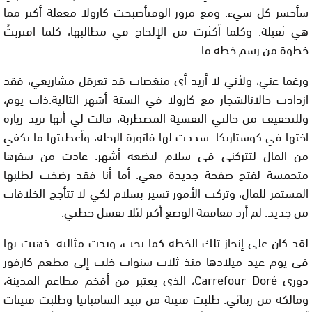
سأخسر كل شيء. ومع مرور الوقتأصبحت كارولا مغفلة أكثر مما
هي ثقيلة. وكلما أكثرت من الإلحاح في مطالبها، كلما اقتربتُ
خطوة من رسم خطة ما.
ورغما عني، ولأني لا أريد أي منغصات قد تعرقل مشاريعي، فقد
ازدادت حالاتالشجار مع كارولا في الستة أشهر التالية.ذات يوم،
وللتخفيف من حالتي النفسية المضطربة، قالت لي أنها تريد زيارة
اختها في كوستاريكا. سددت لها فاتورة الرحلة، وأعطيتها ما يكفي
من المال لتتركني في سلام لبضعة أشهر. عادت من سفرها
متحمسة لفتح صفحة جديدة معي. أما أنا فقد رضخت لطلبها
المستمر للمال، وتركت الأمور تسير بسلام لكي لا تتأجج الخلافات
من جديد. لم أرد مفاقمة الوضع أكثر لئلا تفشل خطتي.
لقد كان علي إنجاز تلك الخطة كما يجب، وبدت مثالية. ذهبت بها
في يوم عيد ميلادها منذ ثلاث سنوات خلت إلى مطعم كارفور
دوري
Carrefour Doré
، الذي يعتبر من أفخم مطاعم المدينة،
ومالكه من زبنائي. طلبت قنينة من نبيذ الشامبانيا وطلبت قنينات