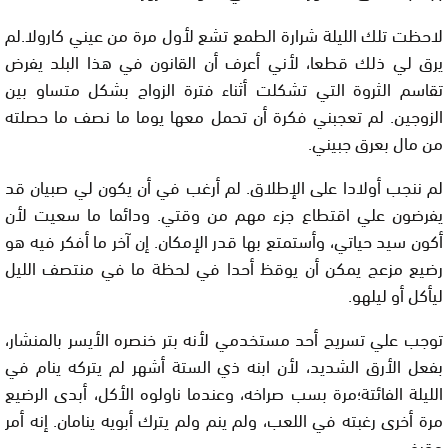
لاحظت تلك الليلة شرارة الطمع تشع لأول مرة من عيني كارولا.لم
يرق لي ذلك قطعا، لأني أعرف أن القانون في هذا البلد يفرض
تقاسم الثروة التي تشكلت أثناء فترة الزواج بشكل متساو بين
الزوجين. لم تعجبني فكرة أن تحمل معها يوما ما نصف ما حصلته
من مال بعرق جبيني.
لم ننجب أولادا على الإطلاق. لم أرغب في أن يكون لي صبيان قد
يفرضون علي اقتطاع جزء مهم من وقتي. ودائما ما سعيت لأن
أكون سيد حياتي، وأستمتع بها قدر الإمكان. إن آخر ما أفكر فيه هو
رضيع مزعج يمكن أن يوقظ أحدا في لحظة ما في منتصف الليل
ليأكل أو ليلهو.
توجب علي تسريح أحد مستخدمي لأنه بتر خنصره الأيسر بالمنشار،
بفعل الأرق الشديد، لأن ابنه ذي الستة أشهر لم يتركه ينام في
الليلة الفائتة؛مرة بسب صراخه، وعندما ناولوه الأكل، أبدى الرضيع
مرة أخرى رغبته في اللعب، ولم ينم ولم يترك أبويه ينامان. إنه أمر
مقرف.