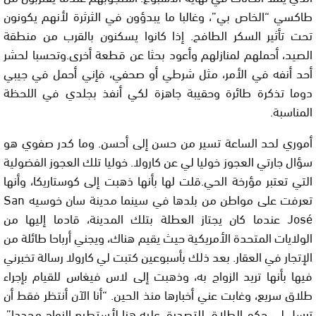
طاكسي “الخاص بي”، وغالبا ما يبدؤون في الثرثرة لأنهم يكونون
تحت تأثير السكر الطافح. إذا كانوا يسكنون بالقرب من منطقة
الصيد، أحملهم لمنازلهم وأعود بحثا عن قطعة أخرى.وتحسبا لحشر
أحد أنفه في الأمر، مثل شرطي أو صحفي، فإني أحمل في جيبي
دوما تذكرة طائرة وحقيبة جاهزة لكي أنفذ بجلدي في اللحظة
المناسبة.
أموري لحد الساعة تسير من حسن إلى أحسن. وما كدر صفوي هو
سؤال جارتي العجوز خوليا لي عن كارولا. خوليا تلك العجوز الفضولية
التي تعتبر مؤرخة الحي.قلت لها بأنها ذهبت إلى كوستاريكا، وأنها
تعرفت على مواطن من بلدها في سينما مدينة سان خوسيه
San
José
عندما كان يجتاز العطلة بتلك المدينة، قادما إليها من
الولايات المتحدة الأمريكية حيث يقيم هناك، ويجني أرباحا طائلة من
الإتجار في العقار. بعد ذلك بأسبوعين كتبت لي كارولا رسالة تخبرني
فيها بأنها تريد الزواج به، وذهبت إلى لاس فيغاس للقيام بإجراء
طلاق سريع، وغابت عني أخبارها منذ الحين. “أنا الآن أنتظر فقط أن
ترسل لي حكم الطلاق للتصديق عليه هنا لأستطيع الزواج مجددا”،