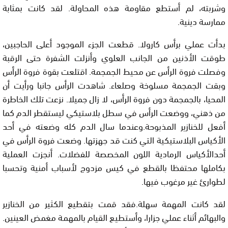
وشربته، لم أستطع مقاومة هذه المحاولة. لقد كانت بمثابة
ممارسة دينية.
بدأت عملي برأس كارولا. قطعت الجزء الموجود أعلى الحاجبين،
طوقت الأذنين من الجانب العلوي وأنزلت الشفرة حتى الرقبة
وفصلت فروة الرأس عن محيط الجمجمة. اقتلعت بقوة فروة الرأس
وبقت الجمجمة مسلوخة وصلعاء. شاهدت الرأس جانبا ورأيت أن
المحيا، بالجمجمة دون فروة الرأس، لا زال جميلا. نزعت تلك الخاطرة
من ذهني، ووضعت الرأس في سطل بلاستيكي ليستقطر الدم كما
أفعل للخنازير المذبوحة.وعندما سال الدم كله وضعته في أحد
الأكياس البلاستيكية التي كنت قد جهزتها. وضعت فروة الرأس في
أحدالأكياس الرمادية اللون المخصصة للفضلات. أنجزت العملية
بكاملها محتفظا بالقطع في كيس مزدوج لأسباب أمنية وتحسبا
لطوارئ غير مرغوب فيها.
لقد كانت المهمة سهلة.فقد قمت بتقطيع الكثير من الخنازير
والبهائم أثناء عملي جزارا، وأستطيع القيام بالمهمة مغمض العينين.