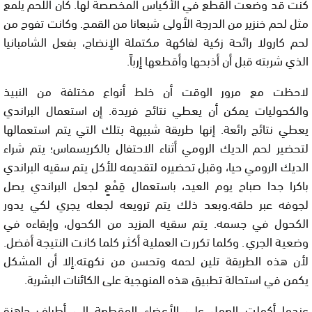
كنت قد وضعت القطع في الأكياس المخصصة لها. كان اللحم يلمع
مثل لحم خنزير من الدرجة الأولى شبعانا من القمح. وكانت تفوح من
لحم كارولا رائحة زكية لفاكهة مكتملة الإنضاج، بفعل الشامبانيا
الذي شربته قبل أن أذبحها وأقطعها إرباً.
لاحظت مع مرور الوقت أن خلط أنواع مختلفة من النبيذ
والكحوليات يمكن أن يعطي نتائج فريدة. إن استعمال البراندي
يعطي نتائج رائعة. إنها طريقة شبيهة بتلك التي يتم استعمالها
لتحضير لحم الديك الرومي أثناء الاحتفال بالكريسماس؛ يتم شراء
الديك الرومي حيا، وقبل تحضيره لتقديمه للأكل يتم سقيه البراندي
باكرا جدا صباح يوم العيد، باستعمال قِمْعٍ لجعل البراندي يصل
لجوفه عبر حلقه.وبعد ذلك يتم ترويعه لجعله يجري لكي يدور
الكحول في جسمه. يتم سقيه المزيد من الكحول، وإبقاءه في
وضعية الجري. وكلما تكررت العملية أكثر كلما كانت النتيجة أفضل.
لأن هذه الطريقة تلين لحمه وتحسن من نكهته.إلا أن المشكل
يكمن في استحالة تطبيق هذه المنهجية على الكائنات البشرية.
عندما أكملت العمل على الأعضاء المقطعة إلى أطراف جاهزة