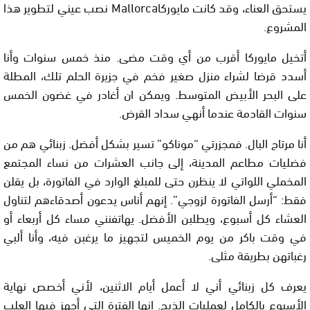
يستحق العناء، وقد كانت مايوركا
Mallorca
نصب عيني لتطوير هذا
المشروع.
أتخيل مايوركا أقرب من أي وقت مضى. منذ خمس سنوات وأنا
أسدد قرضا لشراء منزل صغير فخم في جزيرة الحلم تلك، المطلة
على البحر الأبيض المتوسط. ويمكن ان أغادر في غضون الخمس
سنوات القادمة عندما أنهي سداد القرض.
أنا مرتاح البال. فمجزرتي “موناكو” تسير بشكل أفضل. زبنائي هم من
فضليات مطاعم المدينة، إلى جانب العشرات من نساء المجتمع
المخملي اللواتي لا ينظرن حتى للمبلغ الوارد في الفاتورة، بل يقلن
فقط: “أرسل الفاتورة لزوجي”. إنهم أناس يدعون أصدقاءهم لتناول
العشاء كل أسبوع، ويطلبن الأفضل. يهاتفنني مساء كل أربعاء أو
في وقت باكر من يوم الخميس لتجهيز ما يرغبن فيه، وأنا ألبي
رغباتهن بطريقة مثلى.
يعرف كل زبنائي أني لا أعمل أيام الاثنين، لأني أخصص نهاية
الأسبوع بالكامل لعمليات الذبح. إنها الفترة التي أجهز فيها العلب