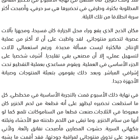
المطلوبة بكثرة، وطرقي في تحضيرها هي سر حرفي، وأصبحت أكثر
سرية انطلاقا من تلك الليلة.
مكان الذبح الذي يقع وراء محل الجزارة كان فسيحا، ومجهزا بآلات
عصرية لتحضير منتوجاتي. لقد واظبت على أن لا أكثر من عملية
الإنتاج. فالكثرة ليست مسألة محبذة. ورغم استعمالي لآلات
لتسهيل عملي، إلا أن مصنعي بقي تقليديا. أشرف شخصيا على
الجزء الأساسي في العملية. ويقوم مساعدي بعملية التقطيع تحت
إشرافي المباشر. وبعد ذلك يقومون بتعبئة المنتوجات وصيانة
الأجهزة جيدا.
في نهاية ذلك الأسبوع قمت بالتجربة الأساسية في مخططي. كل
ما استطعت تحضيره ليظهر على أنه قطعة من لحم الخنزير كان
معروضا في الثلاجات.صنعت قطعا من السناموكانت تلمع كما لو
أنها من سنام الخنزير. وما تبقى من اللحم طحنته مع الأحشاء وتبلته
بنكهاتي السرية. حشوت المصارين فأصبحت نقانق رائعة. ولأني
متعود على تذوق منتوجاتي لمراقبة جودتها، فقد أقمت ما يشبه