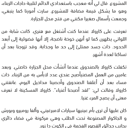
المشروع. قال لي أنه معجب باستعدادي الدائم لتلبية حاجات الزبناء،
وهو ما يشكل قيمة مضافة للمشروع. سارت أمورنا كما ينبغي،
وجمعت رأسمال صغيرا مكنني من فتح محل للجزارة.
تعرفت على كارولا عندما كنت أشتغل مع هنري. كانت شابة من
اللواتي يظهرن كما لو أنهن خوخة ناضجة، إلا أنها فضولية إلى أبعد
الحدود. ذات جسد ممتلئ إلى حد ما وجذابة. وقد تزوجنا بعد أن
تساكنا لعدة أشهر.
تكفلت كارولا بالصندوق عندما أنشأت محل الجزارة خاصتي. وبعد
عامين من العمل المضنيأصبح عندي عدد لابأس به من الزبناء. ذات
مساء بعد أن أغلقنا الصندوق وأحصينا مداخيل اليوم، عانقتني
كارولا وقالت لي: “لقد أصبحنا أغنياء”. كارولا المسكينة لا تعرف
معنى أن يصبح المرء غنيا.
كان عليها أن ترى بأم عينيها سيارات لامبرغيني، وألفا روميرو وبورش
و الجاكوار المصنوعة تحت الطلب وهي مركونة في فضاء دائري
بجانب حدائق القصور الفخمة في الكوت دا زور.