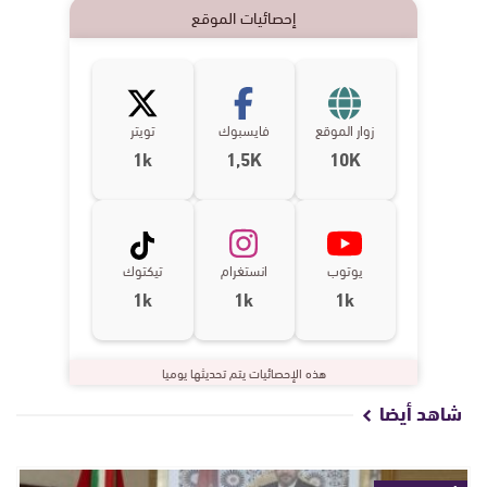
إحصائيات الموقع
زوار الموقع
فايسبوك
تويتر
1k
1,5K
10K
يوتوب
انستغرام
تيكتوك
1k
1k
1k
هذه الإحصائيات يتم تحديثها يوميا
شاهد أيضا