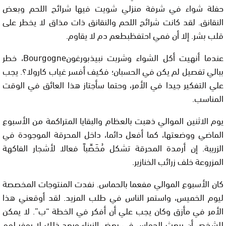
حفلة شواء في شرفة منزلي شويت فيها شرائح اللحم وبعض
النقانق. لقد كانت شرائح اللحم والنقانق ذات مذاق لا يخطر على
قلب بشر. إلا أن فمي احتفظبطعم دم لا يقاوم.
عندما أنهيت أكل الشواء وشربت نبيذبورغون
Bourgogne
،
خطر
ببالي تفصيل لم يكن في الحسبان؛ فكيف أفسر غياب كارولا؟. يجب
علي التفكير جيدا في الأمر، وحتما سأجتاز هذا العائق في الوقت
المناسب.
يوم الاثنين الموالي ذهبت بالعظام والبقايا المتراكمة من الأسبوع
الماضي ووضعتها، كما أفعل دائما، داخل المحرقة الموجودة في
الزريبة. إن أرمدة المحرقة تشكل مُخَصِّباً فعالا لأشجار الفاكهة
المزروعة خلف زرائب الخنازير.
كان الأسبوع الموالي مفعما بالحماس. نفدت المنتوجات المخصصة
ليوم الخميس، واستمر الناس في طلب المزيد. لقد أوقعني هذا
الأمر في مأزق وكان يجب علي أن أفكر في الخطة “ب”. لا يمكن
للشخص أن يبعث الحماس في بعض الزبناء،وبعد ذلك لا يوفر لهم