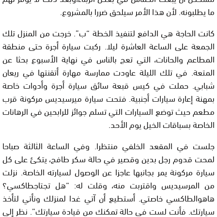
ما يطلبونه. لأن هذا الأمر سيلحق ضررا بالمشروع.
كانت الحاجة هي الدافع لتنفيذ الخطة “ب”. خرجت من المنزل تلك
الجمعة على الساعة العاشرة ليلا. ركبت سيارة أجرة حتى منطقة
المطاعم والحانات، التي تعج بالناس في نهاية الأسبوع بحثا عن
المتعة. في تلك الليلة عاودت ممارسة مهارة أتقنتها في ريعان
شبابي. حملت في كيس قبعة سائق سيارة أجرة وأدوات خاصة
بمهنة إعارة سيارات أجنبية. فتحت سيارة ميرسيديس مركونة قرب
مطعم حيث توضع السيارات التي تسلم جوائز للرابحين في الرهانات
الخاصة بسباقات الخيل يوم الأحد.
جلست في المقعد الخلفي منتظرا. وفي الساعة الثالثة صباحا
لمحت قدوم رجل بدين وقصير في حالة سكر طافح، يتكئ على كل
سيارة مركونة يمر بجانبها عاجزا عن الوصول لسيارته الخاصة. نزلت
من المرسيديس واقتربت منه، وقلت له: “هل تجتاجطاكسي؟
هاهوالطاكسي خاصتي. أستطيع أن آتي غدا لمنزلك ونأتي لتأخذ
سيارتك. فأنت لست في حالة تمكنك من قيادة سيارتك”. نظر إلي