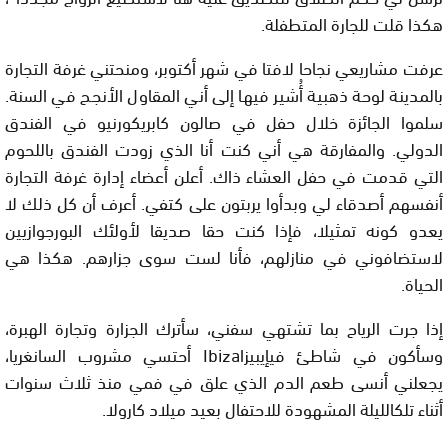
هكذا قلت للجارة المتطفلة.
عرفت مشاريعي نجاحا لافتا في شهر أكتوبر، ومنحتني غرفة التجارة
بالمدينة لوحة ذهبية أُشير فيها إلى أني المقاول الأنجح في السنة.
سلموا الجائزة خلال حفل في صالون كابريكورنيو في الفندق
الدولي. والمفارقة هي أني كنت أنا الذي زودت الفندق باللحوم
التي قدمت في حفل العشاء ذاك. أعلن أعضاء إدارة غرفة التجارة
أنفسهم أصدقاء لي وبدأوا يربتون على كتفي. أعرف أن كل ذلك لا
يعدو كونه تمثيلا، فإذا كنت حقا صديقا لأولئك البورجوازيين
لاستضافوني في منازلهم، فأنا لست سوى جزارهم. هكذا هي
الحياة.
إذا جرت الرياح بما تشتهي سفني، سأترك الجزارة وتجارة الهبرة،
وسأكون في شاطئ فيإيبيزا
Ibiza
أحتسي مشروب السانغريا،
يجعلني أنسى طعم الدم الذي علق في فمي منذ ثلاث سنوات
أثناء تلكالليلة المشهودة للاحتفال بعيد ميلاد كارولا.