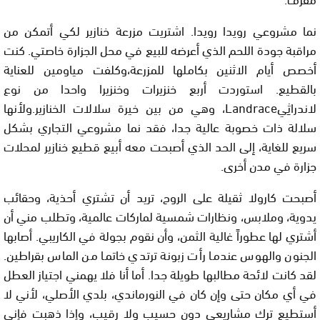
نما مشروعي رويدا رويدا. اشتريت مزرعة خنازير لكي أتمكن من
مراقبة جودة اللحم الذي أعرضه للبيع في محل الجزارة خاصتي. كنت
أخصص أيام الاثنين بكاملها للمزرعة،وكلفت مياومين للعناية
بالقطيع. استوردت أربع خنزيرات وخنزيرا واحدا من نوع
لاندراثِي
Landrace
، وهي من بين خيرة سلالات الخنازير.ولأنها
سلالة ذات خصوبة عالية جدا، فقد نما مشروعي التجاري بشكل
سريع للغاية، إلى الحد الذي أصبحت معه أبيع قطيع خنازير لمحلات
جزارة في مدن أخرى.
أصبحت كارولا ثقيلة على الروح، تريد أن تشتري أحذية، وحقائب
يدوية، وملابس، ونظارات شمسية لماركات عالمية، وتطلب مني أن
أشتري لها عطوراً غالية الثمن، وأن نقوم بجولة في الكاريبي. أصابها
الجنون والهوس عندما رأت زبونة ترتدي خاتما من الماس بقراطين.
لقد كانت لائحة مطالبها طويلة جدا. أما أنا فلا يهمني اجتياز العطل
في أي مكان حتى وإن كان في النورماندي، بلدي الأصلي، لأني لا
أستطيع ترك مشاريعي دون حسيب ولا رقيب، وإذا ذهبت فإني