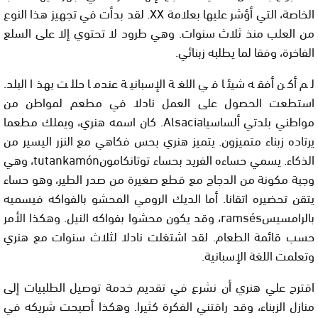
الخاصة، التي أؤشر عليها بعلامة
XX
. لقد بدأت في تجهيز هذا النوع
من العلب منذ ثلاث سنوات. وهي طرود لا تحتوي إلا على السلع
الفاخرة، وفقا لما يطلبه زبنائي.
لم أكن أفقه شيئا في اللغة الإسبانية عندما حللت بهذا البلد.
استطعت الحصول على العمل نادلا في مطعم لمواطن من
مواطني بلدتي ألساسيا
Alsacia
. كان اسمه هنري، ويملك مطعما
يرتاده زبناء متميزون. يتميز هنري بحس فكاهي مع النزر اليسير من
الذكاء. يسمي حساءه الفريد بحساء توتانكامون
tutankamón
، وهي
وجبة مكونة من الدجاج مع قطع صغيرة من صدر الطير، وهو حساء
يتقن تحضيره اتقانا. أما الديك الرومي المحشو بالفواكه فيسميه
بالرامسيس
ramsés
، وقد يكون محشوا بفواكه النيل. وهكذا الأمر
حسب قائمة الطعام. لقد اشتغلت نادلا لثلاث سنوات مع هنري
وتعلمت اللغة الإسبانية.
اقترح علي هنري أن نشرع في تقديم خدمة توصيل الطلبيات إلى
منازل الزبناء، وقد راقتني الفكرة كثيرا. وهكذا أصبحت شريكه في