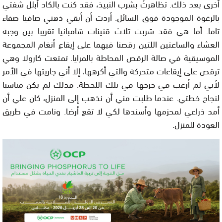
أخرى بعد ذلك. تظاهرتُ بشرب النبيذ، فقد كنت بالكاد أبلل شفتي
بالرغوة الموجودة فوق السائل. أردت أن أبقي ذهني صافيا صفاء
تاما. أما هي فقد شربت ثلاث قنينات شامبانيا تقريبا بين وجبة
العشاء والساعتين اللتين رقصنا فيهما على إيقاع أنغام المجموعة
الموسيقية في صالة الرقص المحاطة بالمرايا. تمتعت كارولا وهي
ترقص على إيقاعات متحركة والتي أكرهها، إلا أني جاريتها في الأمر
لأني لم أرغب في جرحها في تلك اللحظة. فذلك لم يكن مناسبا
لنجاح خطتي. عندما طلبت مني أن نذهب إلى المنزل، كان علي أن
أمد ذراعي لمحزمها وأسندها لكي لا تقع أرضا. ونامت في طريق
العودة للمنزل.