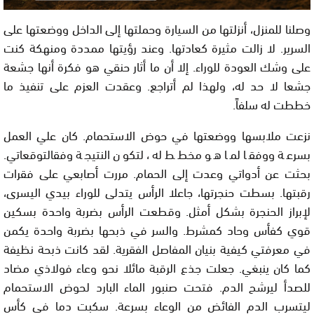
وصلنا للمنزل، أنزلتها من السيارة وحملتها إلى الداخل ووضعتها على
السرير. لا زالت مثيرة كعادتها. وعند رؤيتها ممددة ومنهكة كنت
على وشك العودة للوراء. إلا أن ما أثار حنقي هو فكرة أنها جشعة
جشعا لا حد له، ولهذا لم أتراجع. وعقدت العزم على تنفيذ ما
خططت له سلفاً.
نزعت ملابسها ووضعتها في حوض الاستحمام. كان علي العمل
بسرعة ووفقا لما هو مخطط له، لتكون النتيجة وفقالتوقعاتي.
بحثت عن أدواتي وعدت إلى الحمام. مررت أصابعي على فقرات
رقبتها. بسطت حنجرتها، جاعلا الرأس يتدلى للوراء بيدي اليسرى،
لإبراز الحنجرة بشكل أمثل. وقطعت الرأس بضربة واحدة بسكين
قوي كفأس وحاد كمشرط. والسر في ذبحها بضربة واحدة يكمن
في معرفتي كيفية بنيان المفاصل الفقرية. لقد كانت ذبحة نظيفة
كما كان ينبغي. جعلت جذع الرقبة مائلا نحو وعاء فولاذي مضاد
للصدأ ليرشح الدم. فتحت صنبور الماء البارد لحوض الاستحمام
ليتسرب الدم الفائض من الوعاء بسرعة. سكبت دما في كأس