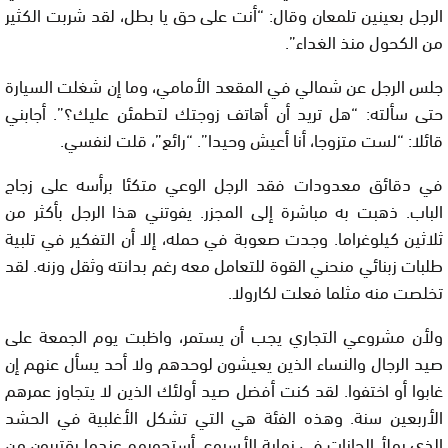
الرجل بعينين تلمعان وقال: “أنت على حق يا بطل، لقد شربت الكثير
من الكحول منذ الغداء”.
جلس الرجل عن شمالي في المقعد الأمامي، وما إن شغلت السيارة
حتى سألته: “هل تريد أن أهاتف زوجتك لتطمئن عليك؟”. أجابني
قائلا: “لست متزوجا، أنا أعيش وحيدا”. “رائع”، قلت لنفسي.
في دقائق معدودات فقد الرجل الوعي متكئا برأسه على زجاج
الباب. ذهبت به مباشرة إلى المجزر. يفوتني هذا الرجل بأكثر من
ثلاثين كيلوغراما. وجدت صعوبة في حمله، إلا أن التفكير في تلبية
طلبات زبنائي منحني القوة للتعامل معه رغم بدانته وثقل وزنه. لقد
تخلصت منه مثلما فعلت لكارولا.
ولأن مشروعي التجاري يجب أن يستمر، واظبت يوم الجمعة على
صيد الرجال والنساء الذين يعيشون لوحدهم ولا أحد يسأل عنهم إن
غابوا أو اختفوا. لقد كنت أفضل صيد أولئك الذين لا يتجاوز عمرهم
الأربعين سنة. وهذه الفئة هي التي تشكل الأغلبية في الحشد
الذي يملأ الحانات في نهاية الأسبوع. أستجوبهم عندما يقتربون من