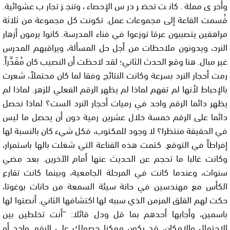
وأخرى مملة. كانت تحضر درس الإحصاء، وتنجز تجارب عشوائية.
قُسمت القاعة إلى مجموعات عمل. تكونت كل مجموعة من ثلاثة
مراهقين يتصببون عرقا توزعوا في فناء المدرسة. كانوا يرمون أزهار
النرد، ويدونون ملاحظات من أجل حل المسألة، ويراقبهم المدرس
غير مبال. هنا وقع الحدث الثاني؛ لقد لاحظت أن النصيب كان مُقَدَّراً.
رمت أحجار النرد بسرعة وكانت النتائج وفقا لما كان محتملاً، شعرت
بالإحباط لأنها لم تفهم لماذا لم يظهر الرقم الفعلي للزهر. لماذا لم
يظهر دائما الرقم واحد في رميات أحجار النرد الست؟ لماذا نحصل
دائما على الرقم خمسة خلال عشرين رمية دون أن يحصل ما ليس
في الحقيقة منتظرا؟ لا وجود للمكتوب، فكل شيء كان بالنسبة لها
إفراطاً في التوقع. كتمت هذه القناعة التي شغلت بالها باستمرار،
وكانت غالبا ما تحجم عن الحديث عنها أمام الآخرين. بعد مضي
سنوات، وعندما كانت في المرحلة الجامعية، وبينما كانت تقارع
الكأس مع مهندسين في حانة سيئة السمعة من حانات بوغوتا،
حكت لهم القلق المزمن الذي سببه لها اكتشافها الثاني. أنصتوا لها
باسمين، وأجابها أحدهم بما قل ودل قائلا: “أنت تخلطين بين
الاحتمال والإمكان، قد يكون ممكنا حصولك على الرقم واحد أو