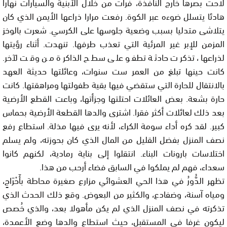
لاحت بصرها خارج النافذة، فرأت من خلال الأبنية والسيارات نهارا
هادئا يتسلل ضوءه عبر الكوة. رفعت مرارا ذراعها الأيمن الذي كان
يتلاشى متدليا بسبب وضعية جلوسها على الكرسي. شعرت بالوخز
المزمن للإبر غير المرئية التي تعذب طرفها. تنهدت. أثناء رؤيتها
لذراعها، تذكرت حادثة تطفو على سطح الذاكرة من وقت لآخر.
كانت حينها تبلغ من العمر ست سنوات، وعائلتها حديثة العهد
بالانتقال للحارة التي ستقضي فيها بقية طفولتها ومراهقتها. كانت
حارة بشعة. بعض العائلات احتلتها وجزأتها، وباعت القطع الأرضية
بعد ذلك لعائلات أكثر فقرا. اشترى والدها القطعة الأرضية بحماس
كبير. لقد كره أداء سومة الكراء، لأنه يرى فيها مذلة. استطاع رفع
نصف المنزل بفضل القليل من المال الذي كان بحوزته، ولم يسلم
اختلاسات بارونات البناء. انتقلوا إلى بناية رمادية، لكنهم كانوا
سعداء، فهم لم يملكوا في السابق فضاء أرحب من هذا.
تظهر الدُّورُ في هذا الحي العشوائي مزارع صغيرة محاطة بأَحْرَاجٍ،
ومياه آسنة، وضفادع، والكثير من البعوض. وقع ذلك الحدث الذي
تذكرته في نصف المنزل الذي لم يكن مأهولا بعد، والذي خُصص
ليكون غرفا في المستقبل، حيث استطاع والدها وضع الأعمدة،