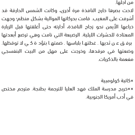
من أجلها.
لاحت بصرها خارج النافذة مرة أخرى، وكانت الشمس الحارقة قد
أشرفت على المغيب. قامت بحركاتها الموالية بشكل منظم؛ وجهت
ذراعها الأيمن نحو زجاج النافذة، أدارته حتى أغلقتها قبل الزيارة
المعتادة للحشرات الليلية. الرضيعة التي نامت وهي ترضع أبعدتها
برفق عن ثديها. غطتها بلباسها. ضمتها بتؤدة كي لا توقظها.
وضعتها في مرقدها، وخرجت على مهل من البيت البنفسجي
مفعمة بالذكريات.
×كاتبة كولومبية
××خريج مدرسة الملك فهد العليا للترجمة بطنجة. مترجم مختص
في أدب أمريكا الجنوبية.