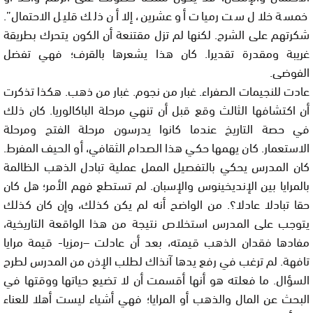
خمسة خلال ست رميات أو عشرين، إلا أن ذلك قليل الاحتمال”.
شكرتهم على الشرح. لكنها لم تزل مقتنعة أن الكون يتحرك بطريقة
غريبة ومقدرة تقديرا. كان هذا يشعرها بالقرف؛ فهي تفضل
الفوضى.
عادت للنجيمات الصفراء. غبار من نجوم. غبار من ذهب. هكذا تذكرت
أن اكتشافها الثالث وقع قبل أن تنهي مرحلة الباكالوريا. كان ذلك
في حصة التاريخ عندما كانوا يدرسون مرحلة الفتح ومرحلة
الاستعمار. كان يهمها حكي هذا الصدام الثقافي، أو الحيف المفرط.
كان المدرس يحكي بالتفصيل الممل عملية تبادل الذهب الظالمة
بالمرايا بين الإنديخينوس والإسبان. لم تستطع فهم الأمر؛ هل كان
حقا تبادلا عادلا؟. من الواضح أنه لم يكن كذلك، وإن كان كذلك
يتوجب على المدرس استخلاص نتيجة من هذا الواقعة التاريخية،
مفادها فقدان الذهب قيمته، بعد أن عادلت –رمزيا- قيمة مرايا
تافهة. لم ترغب في رفع يدها آنذاك لطلب الإذن من المدرس لطرح
السؤال. ما فعلته هو أنها أقسمت أن لا تضيع حياتها ووقتها في
البحث عن المال والذهب أو المرايا؛ فهي أشياء ليست أهلا للعناء