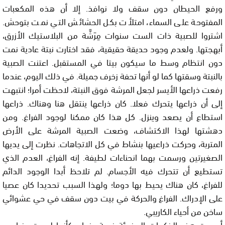
ورفع الحيطان دون سقف ولا نوافذ. إلا أن هذه المكعبات
المفتوحة على السماء، امتلأت بكل الحشائش التي نمت بتوحش.
اشتروا للصبية ذات الست سنوات مِرَشَّة من البلاستيك الأزرق،
أبهجتها. ولعدم وجود حديقة حقيقية، فقد اختارت نبتة عادية نمت
دون انتظام وسط ما سيكون بيتا في المستقبل. اعتنت الصبية
بالنبتة وسقتها كما لو أنها تحفة زخرف جميلة. في ذلك اليوم، عندما
رفعت ذراعها الأيسر لجعل المرشة فوق النبتة، لاحظت أمرا؛ انتبهت
إلى أن ذراعها يتحرك فعلا. كان ذراعها ينتقل هنا وهناك. ذراعها
استطاع أن يصعد وينزل. كل هذا كان ممكنا لوجود الفراغ. ومن
دهشتها لهذا الاكتشاف، وضعت الصبية المرشة على الأرض
المتربة، وحركت ذراعيها بنشاط في كل الاتجاهات. نظرت إلى يديها
الصغيرتين ورسمت بهما انحناءات لطيفة. إنه الفراغ، العدم الذي
تستطيع أن تتحرك فيه الأجسام. لم تلاحظ أبدا الوجود الدائم
للفراغ، كان هناك يحيط بها دوما؛ ولهذا السبب تحديدا كان عصيا
على الإدراك. الفراغ والحركة في بيت دون سقف في حي عشوائي
ساخن من أحياء الكاريبي.
أصبحت هذه الذكريات المضيئة غريبة عنها، وكأنها ليست جزءا من