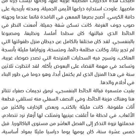
ماضيها. عاودت استدارة ذراعها الأيمن الجميلة، ومدته بأريحية على
حافة الكرسي. أصبح بصرها الممعن في النافذة قاتما عندما وجهته
صوب جوف الغرفة. كانت تسكن شقة جميلة. أمعنت النظر في
الحائط الذي قبالتها؛ كان سطحا أملسا، ونظيفا، ومصبوغا
بالبنفسجي. لقد كان مختلفا بالكامل عن حيطان منزل طفولتها التي
لم تجير بتاتا، وكانت مظلمة دائما، ومتسخة، وزواياها مليئة بأنسجة
العناكب، وتسرح فيه السحليات المترنحة التي تصدر ضوضاء غريبة،
وتساعد في مهمة القضاء على البعوض بأكله. لقد انتظرت ثلاثين
سنة في هذا المنزل الذي لم يكتمل أبدا، وهو دوما في طور البناء
في أحلام والدها.
بقيت متسمرة قبالة الحائط البنفسجي، ترمق نجيمات صفراء تتناثر
هنا وهناك مزينة الحائط، وفي النصف السفلي منه تستلقي قطعة
أثاث ملفوفة. كانت مليئة بالكتب، وبعض الزخارف والكثير من
الألعاب. في لحظة ما أغلقت عينيها وتمثلت لها أزهار نرد تتصادم،
فحملتها نزوة التذكر إلى الفصل العاشر من مستوى الباكالوريا. قبل
خمس عشرة سنة، كان يومها يوما دراسيا مليئا بمواد أساسية،