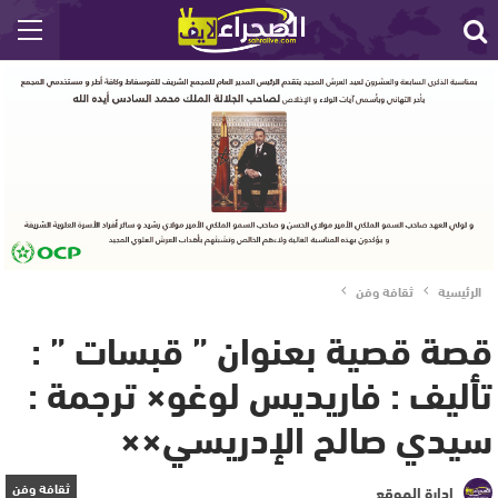
الرئيسية
ثقافة وفن
قصة قصية بعنوان ” قبسات ” :
تأليف : فاريديس لوغو× ترجمة :
سيدي صالح الإدريسي××
ثقافة وفن
إدارة الموقع