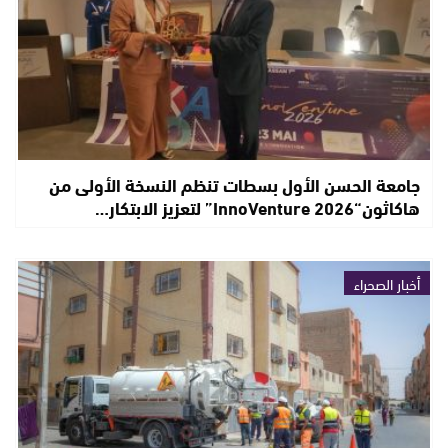
جامعة الحسن الأول بسطات تنظم النسخة الأولى من
هاكاثون“InnoVenture 2026” لتعزيز الابتكار…
أخبار الصحراء