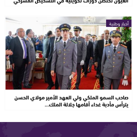
العيون تحتضن دورات تكوينية في التشخيص المسرحي
أخبار وطنية
صاحب السمو الملكي ولي العهد الأمير مولاي الحسن
يترأس مأدبة غداء أقامها جلالة الملك…