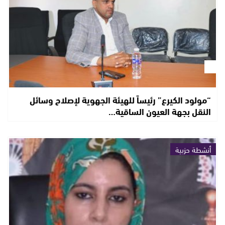
“مولود الكيرع” رئيساً للهيئة الجهوية لإصلاح وسائل
النقل بجهة العيون الساقية…
أنشطة حزبية