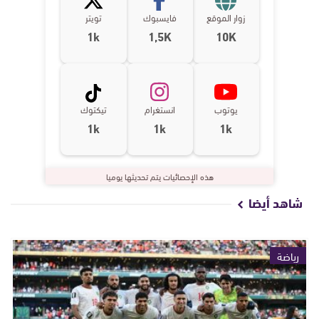
زوار الموقع
فايسبوك
تويتر
1k
1,5K
10K
يوتوب
انستغرام
تيكتوك
1k
1k
1k
هذه الإحصائيات يتم تحديثها يوميا
شاهد أيضا
رياضة