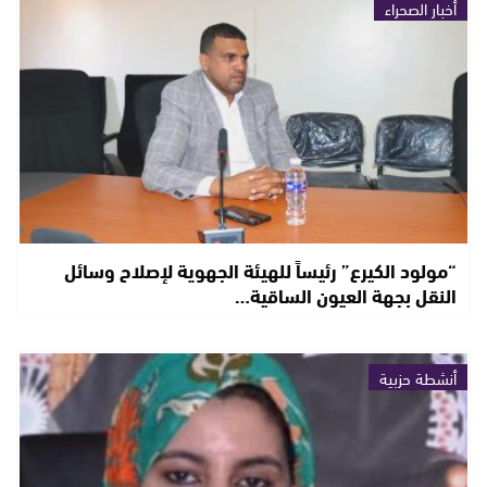
أخبار الصحراء
“مولود الكيرع” رئيساً للهيئة الجهوية لإصلاح وسائل
النقل بجهة العيون الساقية…
أنشطة حزبية