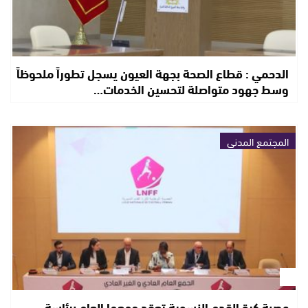
الدحمي : قطاع الصحة بجهة العيون يسجل تطوراً ملحوظاً
وسط جهود متواصلة لتحسين الخدمات…
المجتمع المدني
عصبة كرة القدم النسوية تعقد جمعها العام برئاسة