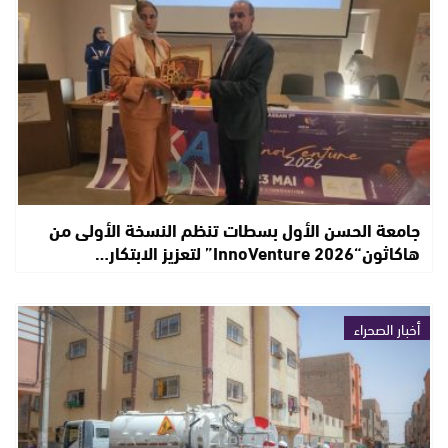
جامعة الحسن الأول بسطات تنظم النسخة الأولى من
هاكاثون“InnoVenture 2026” لتعزيز الابتكار…
أخبار الصحراء