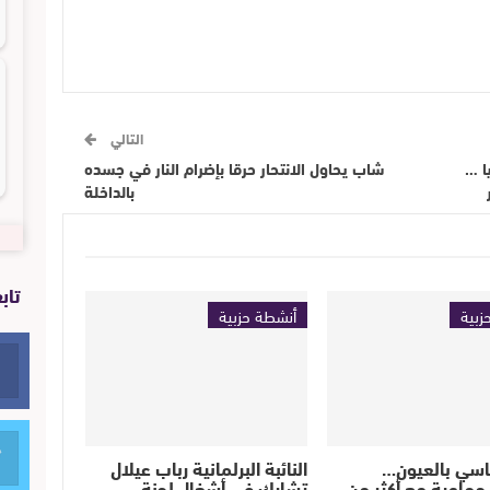
التالي
ا …
شاب يحاول الانتحار حرقا بإضرام النار في جسده
بالداخلة
تاب
زبية
أنشطة حزبية
اسي بالعيون…
النائبة البرلمانية رباب عيلال
جماعية مع أكثر من
تشارك في أشغال لجنة