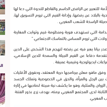
مة للتعبير عن الرافض الحاسم والقاطع للندوة التي دعا لها
ة بالبلاد عن رفضها، وإدانة القيم التي تروم التسويق لها،
صيلة الراسخة للشعب المغربي .
لهدامة التي تستهدف هوية ومنظومة قيم وثوابت المغاربة
ولات التي تروم المساس بالتماسك الاجتماعي.”
در بيانا يعبر فيه عن رفضه لتهجم هذا الشخص على الدين
مة دفاعا عن القيم النبيلة والسمحة للدين الإسلامي،
اعات ايديولوجية وقيمية عميقة .
الص
 وفق ماهو معلن ببرنامجها حرية المعتقد، وحقوق الأقليات
رث بين الرجل والمرأة، والحق في الخصوصية وتملك الجسد
الزواج، والمثلية، وهو ما يكشف نية مبيتة لصاحبها في إثارة
بتة لدى المجتمع المغربي برمته، بهدف زرع بذور الفتنة
 المغربي.