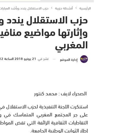
الرئيسية
أنشطة حزبية
حزب الاستقلال يندد وبأشد العبارا
حزب الاستقلال يندد و
وإثارتها مواضيع مناف
المغربي
نشر في
21 يونيو 2018 الساعة 12 و 55 دقيقة
إدارة الموقع
الصحراء لايف : محمد كنتور
استنكرت اللجنة التنفيذية لحزب الاستقلال في 
على جر المجتمع المغربي المتماسك في وح
التقاطبات الثقافية الزائفة التي تقض المو
إطار الثوابت الوطنية الجامعة.