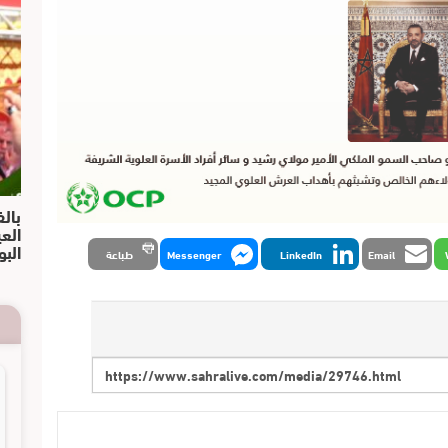
بالف
الع
البو
Email
LinkedIn
Messenger
طباعة