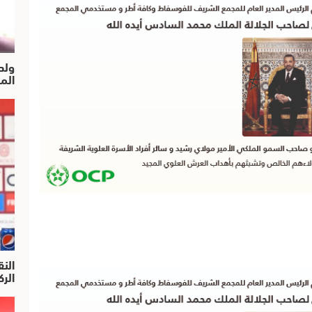
ولد
الم
النق
الركرا