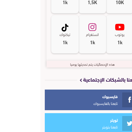
1k
1,5K
10K
يوتوب
انستغرام
تيكتوك
1k
1k
1k
هذه الإحصائيات يتم تحديثها يوميا
عنا بالشبكات الإجتماعية
فايسبوك
تابعنا بالفايسبوك
تويتر
تابعنا بتويتر