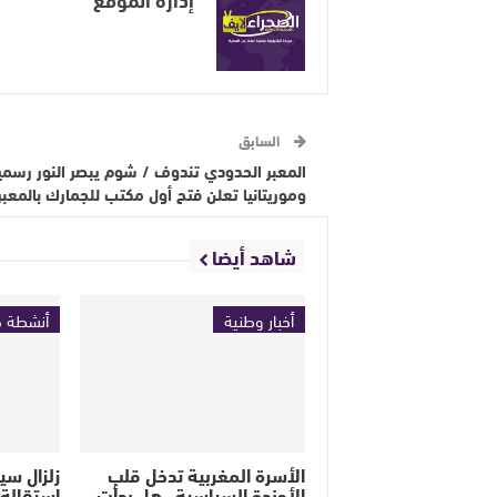
السابق
المعبر الحدودي تندوف / شوم يبصر النور رسمي
وموريتانيا تعلن فتح أول مكتب للجمارك بالمعبر
شاهد أيضا
أخبار وطنية
أنشطة ح
الأسرة المغربية تدخل قلب
زلزال سي
الأجندة السياسية.. هل بدأت
استقالة 