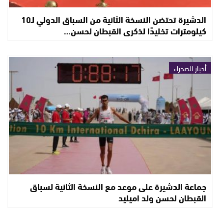
الدشيرة تحتضن النسخة الثانية من السباق الدولي لـ10
كيلومترات تخليدًا لذكرى القبطان لحسن…
أخبار الصحراء
جماعة الدشيرة على موعد مع النسخة الثانية لسباق
القبطان لحسن ولد اميليد