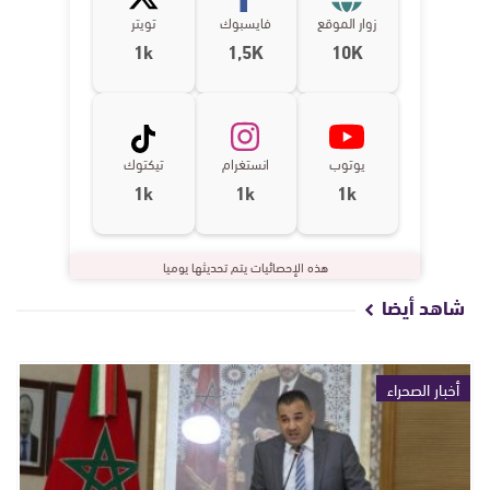
زوار الموقع
فايسبوك
تويتر
1k
1,5K
10K
يوتوب
انستغرام
تيكتوك
1k
1k
1k
هذه الإحصائيات يتم تحديثها يوميا
شاهد أيضا
أخبار الصحراء