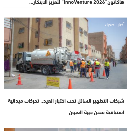
هاكاثون“InnoVenture 2026” لتعزيز الابتكار…
أخبار الصحراء
شبكات التطهير السائل تحت اختبار العيد.. تحركات ميدانية
استباقية بمدن جهة العيون