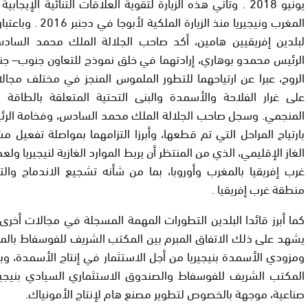
يونيو
2018 .
وتأتي هذه الزيارة لتقوية العلاقات الثنائية الإيجابية 
المغرب ونيجيريا منذ الزيارة الملكية لأبوجا في دجنبر 2016
.
وباعتبا
لبلدين إفريقيين هامين، أكد صاحب الجلالة الملك محمد الساد
الرئيس محمدو بوهاري، إرادتهما في خلق نموذج للتعاون جنوب
–
جن
الروح، عبرا عن ارتياحهما للتطور الملموس المنجز في مختلف مجالا
على غرار الفلاحة والأسمدة والبنى التحتية المتعلقة بالطاقة 
المنجمي. وسجل صاحب الجلالة الملك محمد السادس، وفخامة الرئ
بارتياح المراحل التي تم قطعها، وأبرزا التزامهما بمواصلة تفعيل م
الغاز الإقليمي، الذي من المنتظر أن يربط الموارد الغازية لنيجيريا ولع
غرب إفريقيا بالمغرب وأوروبا، بما من شأنه تشجيع الاندماج والتن
منطقة غرب إفريقيا
.
كما أبرز قائدا البلدين التطورات المهمة المسجلة في مجالات أخرى ل
يشهد على ذلك الاتفاق المبرم بين المكتب الشريف للفوسفاط بال
ومزودي الأسمدة بنيجيريا من أجل الاستثمار في إنتاج الأسمدة، وبر
المكتب الشريف للفوسفاط والصندوق الاستثماري السيادي بنيجيري
صناعية، موجهة بالخصوص لتطوير مصنع هام لإنتاج الأمونياك
.