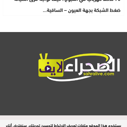
ضغط الشبكة بجهة العيون – الساقية…
المدير المسؤول : ابيبك المحفوظ / جميع
يستخدم هذا الموقع ملفات تعريف الارتباط لتحسين تجربتك. سنفترض أنك