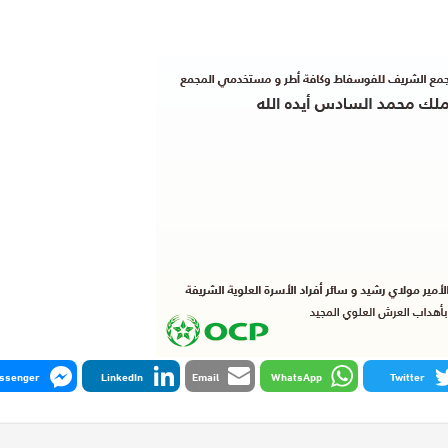
ssenger
LinkedIn
Email
WhatsApp
Twitter