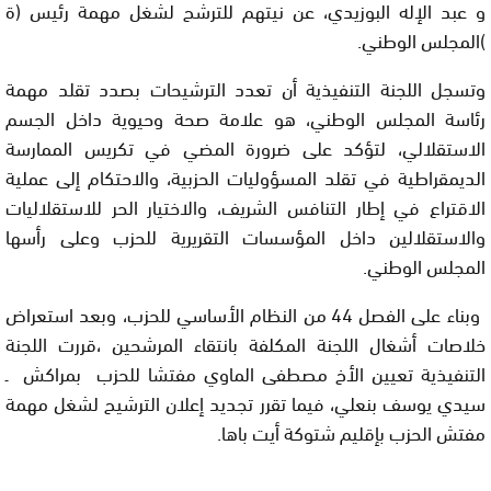
و عبد الإله البوزيدي، عن نيتهم للترشح لشغل مهمة رئيس (ة
)المجلس الوطني.
وتسجل اللجنة التنفيذية أن تعدد الترشيحات بصدد تقلد مهمة
رئاسة المجلس الوطني، هو علامة صحة وحيوية داخل الجسم
الاستقلالي، لتؤكد على ضرورة المضي في تكريس الممارسة
الديمقراطية في تقلد المسؤوليات الحزبية، والاحتكام إلى عملية
الاقتراع في إطار التنافس الشريف، والاختيار الحر للاستقلاليات
والاستقلالين داخل المؤسسات التقريرية للحزب وعلى رأسها
المجلس الوطني.
وبناء على الفصل 44 من النظام الأساسي للحزب، وبعد استعراض
خلاصات أشغال اللجنة المكلفة بانتقاء المرشحين ،قررت اللجنة
التنفيذية تعيين الأخ مصطفى الماوي مفتشا للحزب بمراكش ـ
سيدي يوسف بنعلي، فيما تقرر تجديد إعلان الترشيح لشغل مهمة
مفتش الحزب بإقليم شتوكة أيت باها.