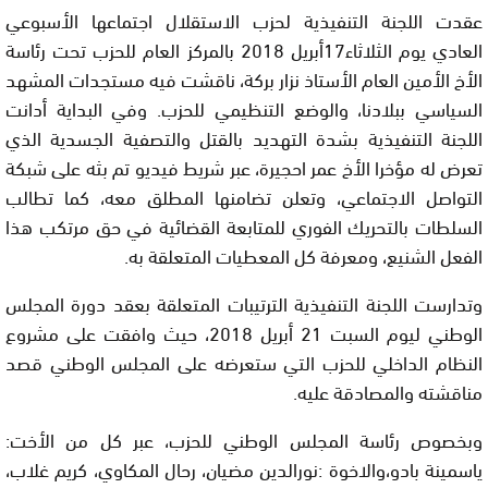
عقدت اللجنة التنفيذية لحزب الاستقلال اجتماعها الأسبوعي
العادي يوم الثلاثاء17أبريل 2018 بالمركز العام للحزب تحت رئاسة
الأخ الأمين العام الأستاذ نزار بركة، ناقشت فيه مستجدات المشهد
السياسي ببلادنا، والوضع التنظيمي للحزب. وفي البداية أدانت
اللجنة التنفيذية بشدة التهديد بالقتل والتصفية الجسدية الذي
تعرض له مؤخرا الأخ عمر احجيرة، عبر شريط فيديو تم بثه على شبكة
التواصل الاجتماعي، وتعلن تضامنها المطلق معه، كما تطالب
السلطات بالتحريك الفوري للمتابعة القضائية في حق مرتكب هذا
الفعل الشنيع، ومعرفة كل المعطيات المتعلقة به.
وتدارست اللجنة التنفيذية الترتيبات المتعلقة بعقد دورة المجلس
الوطني ليوم السبت 21 أبريل 2018، حيث وافقت على مشروع
النظام الداخلي للحزب التي ستعرضه على المجلس الوطني قصد
مناقشته والمصادقة عليه.
وبخصوص رئاسة المجلس الوطني للحزب، عبر كل من الأخت:
ياسمينة بادو،والاخوة :نورالدين مضيان، رحال المكاوي، كريم غلاب،