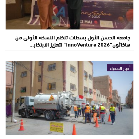
جامعة الحسن الأول بسطات تنظم النسخة الأولى من
هاكاثون“InnoVenture 2026” لتعزيز الابتكار…
أخبار الصحراء