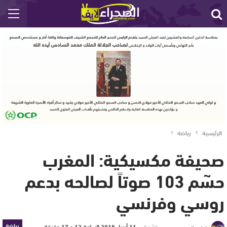
الرئيسية
رياضة
صحيفة مكسيكية: المغرب
حسٓم 103 صوتاً لصالحه بدعم
روسي وفرنسي
رياضة
نشر في
11 أبريل 2018 الساعة 12 و 17 دقيقة