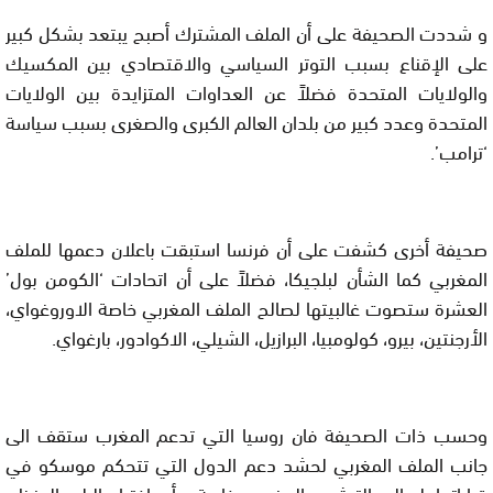
و شددت
الصحيفة
على أن الملف المشترك أصبح يبتعد بشكل كبير
على الإقناع بسبب التوتر السياسي والاقتصادي بين المكسيك
والولايات المتحدة فضلاً عن العداوات المتزايدة بين الولايات
المتحدة وعدد كبير من بلدان العالم الكبرى والصغرى بسبب سياسة
‘ترامب’.
صحيفة أخرى كشفت
على أن فرنسا استبقت باعلان دعمها للملف
المغربي كما الشأن لبلجيكا، فضلاً على أن اتحادات ‘الكومن بول’
العشرة ستصوت غالبيتها لصالح الملف المغربي خاصة الاوروغواي،
الأرجنتين، بيرو، كولومبيا، البرازيل، الشيلي، الاكوادور، بارغواي.
وحسب ذات الصحيفة فان روسيا التي تدعم المغرب ستقف الى
جانب الملف المغربي لحشد دعم الدول التي تتحكم موسكو في
قراراتها لصالح الترشيح المغربي خاصة وأن اختيار البلد المنظم