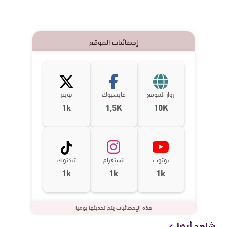
إحصائيات الموقع
زوار الموقع
فايسبوك
تويتر
1k
1,5K
10K
يوتوب
انستغرام
تيكتوك
1k
1k
1k
هذه الإحصائيات يتم تحديثها يوميا
شاهد أيضا