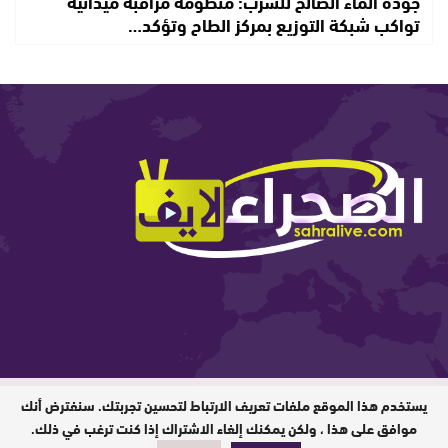
جودة الماء الصالح للشرب: منظومة مراقبة ميدانية
تواكب شبكة التوزيع بمركز الطاح وتؤكد…
يستخدم هذا الموقع ملفات تعريف الارتباط لتحسين تجربتك. سنفترض أنك
المدير المسؤول : ابيبك المحفوظ / جميع
الحقوق محفوظة © 2026
موافق على هذا ، ولكن يمكنك إلغاء الاشتراك إذا كنت ترغب في ذلك.