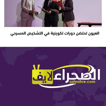
العيون تحتضن دورات تكوينية في التشخيص المسرحي