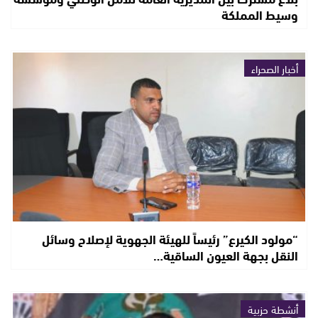
وسيط المملكة
أخبار الصحراء
“مولود الكيرع” رئيساً للهيئة الجهوية لإصلاح وسائل
النقل بجهة العيون الساقية…
أنشطة حزبية