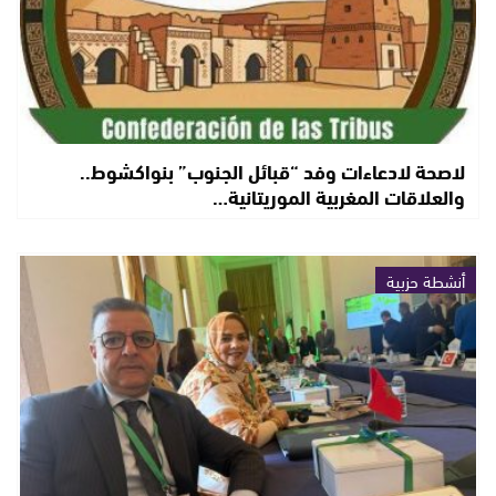
لاصحة لادعاءات وفد “قبائل الجنوب” بنواكشوط..
والعلاقات المغربية الموريتانية…
أنشطة حزبية