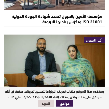
مؤسسة الأمين بالعيون تحصد شهادة الجودة الدولية
ISO 21001 وتكرّس ريادتها التربوية
أخبار الصحراء
يستخدم هذا الموقع ملفات تعريف الارتباط لتحسين تجربتك. سنفترض أنك
موافق على هذا ، ولكن يمكنك إلغاء الاشتراك إذا كنت ترغب في ذلك.
العيون تحتضن ندوة علمية حول التمكين الاقتصادي
للمرأة والتنمية المستدامة
موافق
المزيد