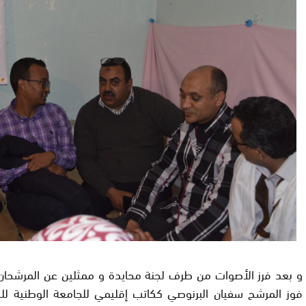
و بعد فرز الأصوات من طرف لجنة محايدة و ممثلين عن المرشحان
فوز المرشح سفيان البرنوصي ككاتب إقليمي للجامعة الوطنية للصح