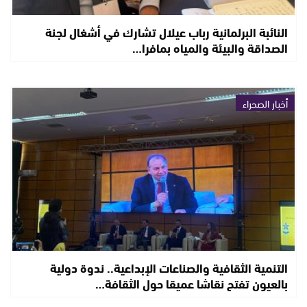
النائبة البرلمانية رباب عيلال تشارك في أشغال لجنة
الصداقة والبيئة والمياه بمافرا…
أخبار الصحراء
التنمية الثقافية والصناعات الإبداعية.. ندوة دولية
بالعيون تفتح نقاشا عميقا حول الثقافة…