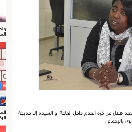
ولد
الم
النق
بد هلال عن كرة القدم داخل القاعة و السيدة إلا خديجة
الركرا
ي بالإجماع .