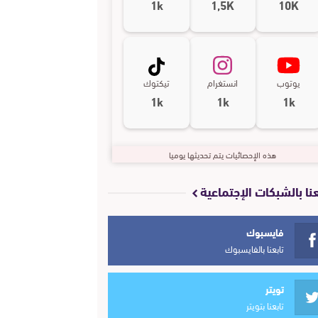
1k
1,5K
10K
يوتوب
انستغرام
تيكتوك
1k
1k
1k
هذه الإحصائيات يتم تحديثها يوميا
عنا بالشبكات الإجتماعية
فايسبوك
تابعنا بالفايسبوك
تويتر
تابعنا بتويتر