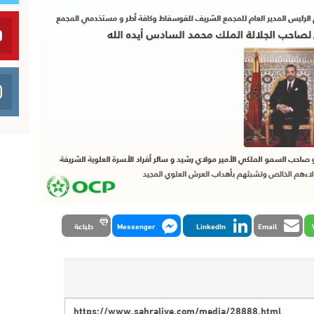
Email
LinkedIn
Messenger
طباعة