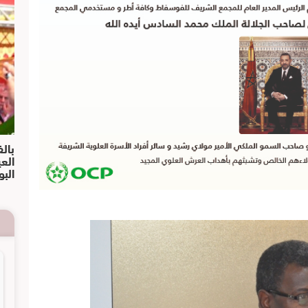
بالف
الع
البو