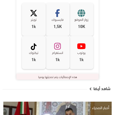
زوار الموقع
فايسبوك
تويتر
1k
1,5K
10K
يوتوب
انستغرام
تيكتوك
1k
1k
1k
هذه الإحصائيات يتم تحديثها يوميا
شاهد أيضا
أخبار الصحراء