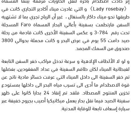
إثر حادث اصطدام باخرة لنقل الحاويات مرقمة ببنما المسماة
《Lady rosebay》و التي غادرت ميناء أكادير التجاري كانت في
طريقها نحو ميناء داكار بالسنغال ، غير أن الرياح تجري بما لا تشتهيه
السفن فارتطمت بسفينة بأعالي البحار المسماة Faro المسجلة
تحت رقم 784-3 و عكس السفينة الأخرى كانت قادمة من رحلة
صيد دامت 55 يوم في عرض البحر و كانت محملة بحوالي 3800
صندوق من السمك المجمد.
و لو لا الألطاف الإلاهية و سرعة تدخل مراكب خفر السفن التابعة
لقبطانية الميناء لكان طاقم السفينة في عداد المفقودين، بفضلها
تم خفر السفينة الى داخل الميناء التي عرفت خسائر مادية ناتج عن
قوة الاصطدام ما أدى الى تسرب مياه البحر الى داخلها بمستودع
تخزين المنتوج المصطاد. فلقد تم إنقاذ 24 بحارا كانوا على ظهر
سفينة الصيد فيما نقل بحار يعمل ميكانيكيا أصيب بجروح خفيفة عبر
سيارة إسعاف تابعة للوقاية المدنية.