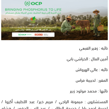
نائبه : زهير القبعي
أمين المال : الخراشي بابي
نائبه : عالي الهرواش
المقرر : لحبيبة فراس
نائبها : محمد مولود زبير
المستشارون : ميمونة الراجي / مريم خير/ عبد اللطيف أكزوا /
لحبيبة احمد بابا / خديجة الطالبي / عبد النبي الدقون / هشام