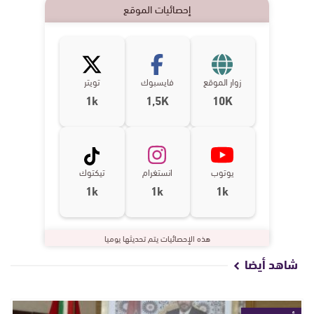
إحصائيات الموقع
زوار الموقع
فايسبوك
تويتر
1k
1,5K
10K
يوتوب
انستغرام
تيكتوك
1k
1k
1k
هذه الإحصائيات يتم تحديثها يوميا
شاهد أيضا