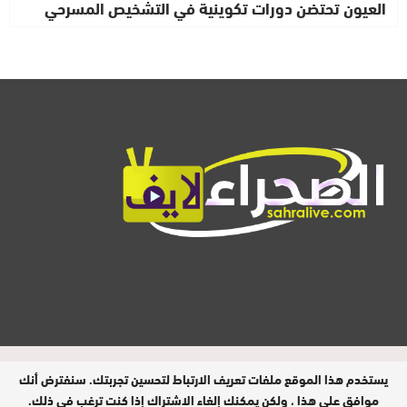
العيون تحتضن دورات تكوينية في التشخيص المسرحي
المدير المسؤول : ابيبك المحفوظ / جميع
يستخدم هذا الموقع ملفات تعريف الارتباط لتحسين تجربتك. سنفترض أنك
الحقوق محفوظة © 2026
موافق على هذا ، ولكن يمكنك إلغاء الاشتراك إذا كنت ترغب في ذلك.