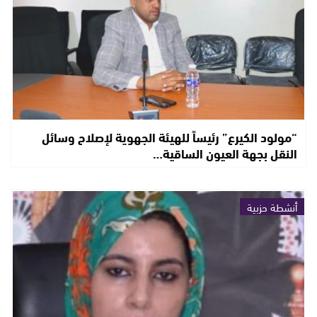
“مولود الكيرع” رئيساً للهيئة الجهوية لإصلاح وسائل
النقل بجهة العيون الساقية…
أنشطة حزبية