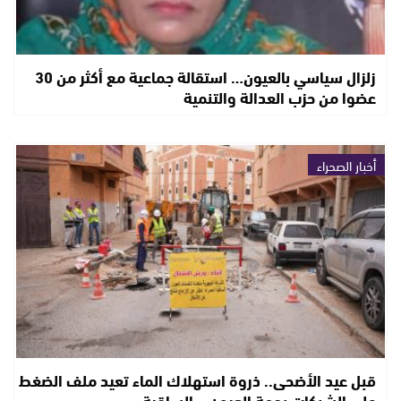
زلزال سياسي بالعيون… استقالة جماعية مع أكثر من 30
عضوا من حزب العدالة والتنمية
أخبار الصحراء
قبل عيد الأضحى.. ذروة استهلاك الماء تعيد ملف الضغط
على الشبكات بجهة العيون – الساقية…