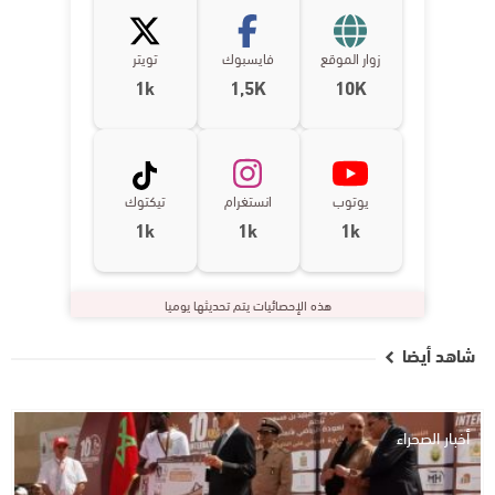
زوار الموقع
فايسبوك
تويتر
1k
1,5K
10K
يوتوب
انستغرام
تيكتوك
1k
1k
1k
هذه الإحصائيات يتم تحديثها يوميا
شاهد أيضا
أخبار الصحراء