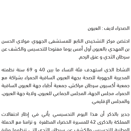
الصحراء لايف : العيون
احتضن مركز التشخيص التابع للمستشفى الجهوي مولاي الحسن
بن المهدي بالعيون أول أمس يوما مفتوحا للتحسيس والكشف عن
سرطان الثدي و عنق الرحم.
النشاط الذي استهدف فئة النساء ما بين 40 و 69 سنة نظمته
المديرية الجهوية للصحة بجهة العيون الساقية الحمراء بشراكة مع
جمعية أكسيون سرطان مراكش، جمعية أطباء جهة العيون الساقية
الحمراء، مجلس الجهة، المجلس الجماعي للعيون، ولاية جهة العيون،
والمجلس الإقليمي.
جدير بالذكر أن هذا اليوم التحسيسي يأتي في إطار احتفالات
المملكة بالذكرى 42 للمسيرة الخضراء المظفرة و تزامنا مع الحملة
الوطنية للتحسيس والكشف عن سرطان الثدي التي تنظمها وزارة