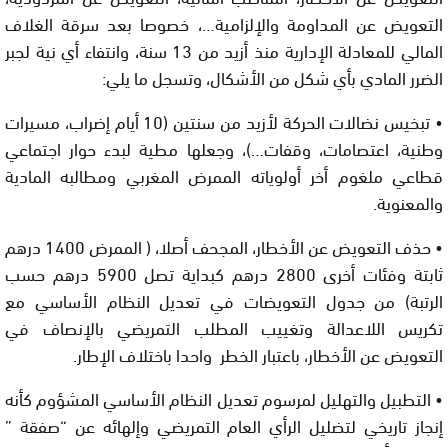
التعويض عن المداومة والإلزامية…، خصوصا بعد سرقة الغلاف
المالي للمعادلة الإدارية منذ أزيد من 13 سنة، وانتفاء أي نية لجبر
الضرر المادي بأي شكل من الأشكال، وتسجل ما يلي:
• تبخيس نضالات الحركة لأزيد من سنتين (10 أيام إضراب، مسيرات
وطنية، اعتصامات، وقفات…)، وجعلها مطية لبدء حوار اجتماعي
قطاعي ملغوم أخر أولوياته الممرض المغربي ومطالبه المادية
والمعنوية.
• حذف التعويض عن الأخطار، المجحف أصلا، ( الممرض 1400 درهم
ثابتة وفئات أخرى 2800 درهم كبداية تصل 5900 درهم حسب
الرتبة) من جدول التعويضات في تعديل النظام الأساسي مع
تكريس اللاعدالة وتغييب المطلب التمريضي بالإنصاف في
التعويض عن الأخطار، باعتبار الخطر واحدا باختلاف الإطار.
• التطبيل والتهليل لمرسوم تعديل النظام الأساسي المشؤوم كأنه
إنجاز تاريخي لتضليل الرأي العام التمريضي وإلهائه عن “صفقة ”