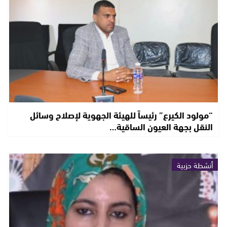
“مولود الكيرع” رئيساً للهيئة الجهوية لإصلاح وسائل
النقل بجهة العيون الساقية…
أنشطة حزبية