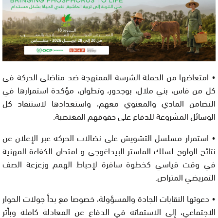
• امتعاضها من الحملة الشرسة الممنهجة ضد مناضلي الحركة في
كل من فاس، بني ملال، بوجدور، وتطوان، مؤكدة استمرارها في
التضامن المادي والمعنوي معهم، واستعدادها لاستنفاد كل
الوسائل المشروعة للدفاع على حقوقهم المغتصبة.
• استمرار مسلسل التشويش على نضالات الحركة عبر الإعلان عن
نتائج الولوج لسلك الماستر البيداغوجي و امتحان الكفاءة المهنية
في وقت قياسي كخطوة سافرة لإحباط الهمم وزعزعة الصف
التمريضي المتراص.
• دعوتها النقابات الجادة والمسؤولة، خصوصا مع بدأ جولات الحوار
الاجتماعي، إلى الاستماتة في الدفاع عن المعادلة كاملة وبأثر