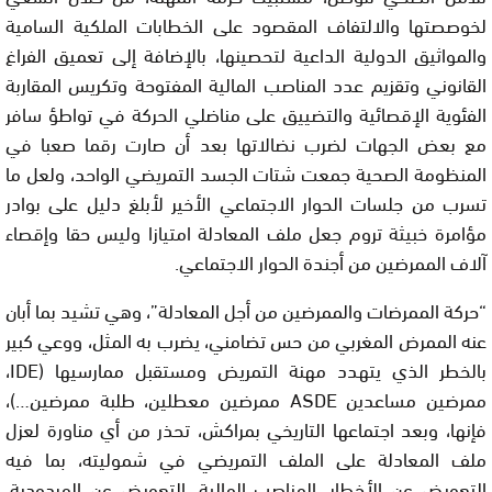
لخوصصتها والالتفاف المقصود على الخطابات الملكية السامية
والمواثيق الدولية الداعية لتحصينها، بالإضافة إلى تعميق الفراغ
القانوني وتقزيم عدد المناصب المالية المفتوحة وتكريس المقاربة
الفئوية الإقصائية والتضييق على مناضلي الحركة في تواطؤ سافر
مع بعض الجهات لضرب نضالاتها بعد أن صارت رقما صعبا في
المنظومة الصحية جمعت شتات الجسد التمريضي الواحد، ولعل ما
تسرب من جلسات الحوار الاجتماعي الأخير لأبلغ دليل على بوادر
مؤامرة خبيثة تروم جعل ملف المعادلة امتيازا وليس حقا وإقصاء
آلاف الممرضين من أجندة الحوار الاجتماعي.
“حركة الممرضات والممرضين من أجل المعادلة”، وهي تشيد بما أبان
عنه الممرض المغربي من حس تضامني، يضرب به المثل، ووعي كبير
بالخطر الذي يتهدد مهنة التمريض ومستقبل ممارسيها (IDE،
ممرضين مساعدين ASDE ممرضين معطلين، طلبة ممرضين…)،
فإنها، وبعد اجتماعها التاريخي بمراكش، تحذر من أي مناورة لعزل
ملف المعادلة على الملف التمريضي في شموليته، بما فيه
التعويض عن الأخطار، المناصب المالية، التعويض عن المردودية،