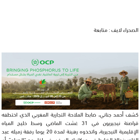
الصحراء لايف : متابعة
كشف أحمد جناني، ضابط الملاحة التجارية المغربي الذي اختطفه
قراصنة نيجيريون في 31 غشت الماضي وسط خليج المياه
الإقليمية النيجيرية، واتخذوه رهينة لمدة 20 يوما رفقة زميله عبد
القادر بنحالة الضابط في ميكانيك السفن، في لقاء مع “الصباح”، أن