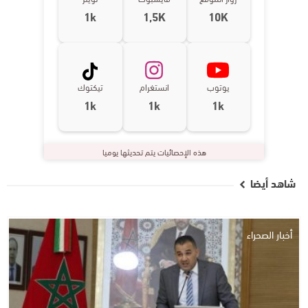
1k
1,5K
10K
يوتوب
انستغرام
تيكتوك
1k
1k
1k
هذه الإحصائيات يتم تحديثها يوميا
شاهد أيضا
أخبار الصحراء