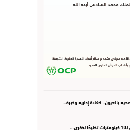
ة بالعيون.. كفاءة إدارية وخبرة…
رى…