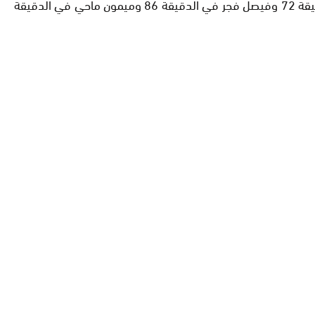
أهداف الأسود جاءت عن طريق كل من حكيم زياش في الدقيقتين 19 و61 وخالد بوطيب في الدقيقة 27 وأشرف حاكيمي في الدقيقة 72 وفيصل فجر في الدقيقة 86 وميمون ماحي في الدقيقة