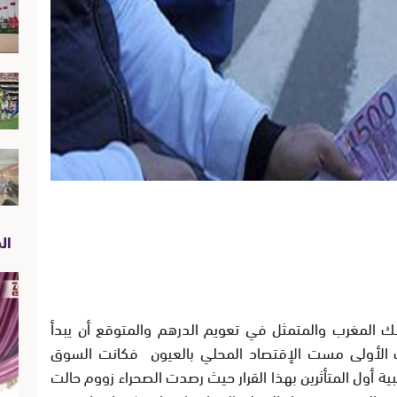
الص
نك المغرب والمتمثل في تعويم الدرهم والمتوقع أن يبدأ
يات اﻷولى مست اﻹقتصاد المحلي بالعيون فكانت السوق
ية أول المتأثرين بهذا القرار حيث رصدت الصحراء زووم حالت