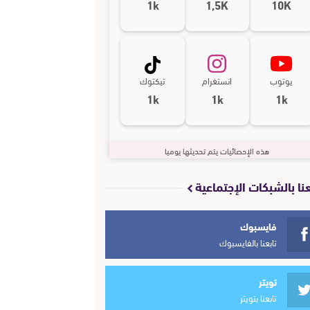
1k
1,5K
10K
يوتوب
انستغرام
تيكتوك
1k
1k
1k
هذه الإحصائيات يتم تحديثها يوميا
عنا بالشبكات الإجتماعية
فايسبوك
تابعنا بالفايسبوك
تويتر
تابعنا بتويتر