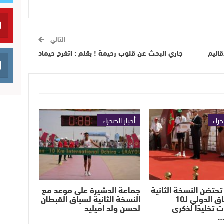
التالي
قاليم
جاري البحث عن قلوب رحيمة ! بقلم : اتفرح حيماد
حراء
أخبار الصحراء
تحتضن النسخة الثانية
جماعة الدشيرة على موعد مع
من السباق الدولي لـ10
النسخة الثانية لسباق القبطان
ت تخليدًا لذكرى
لحسن ولد اميليد
…