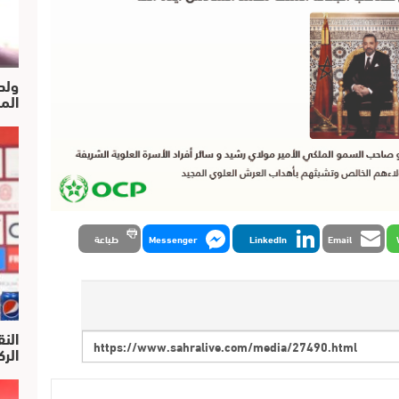
ولد
الم
Email
LinkedIn
Messenger
طباعة
النق
الركرا