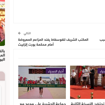
التالي
سبب
المكتب الشريف للفوسفاط يفند المزاعم المعروضة
أمام محكمة بورت إلزابيث
بالف
الع
البو
حراء
أخبار الصحراء
تحتضن النسخة الثانية
جماعة الدشيرة على موعد مع