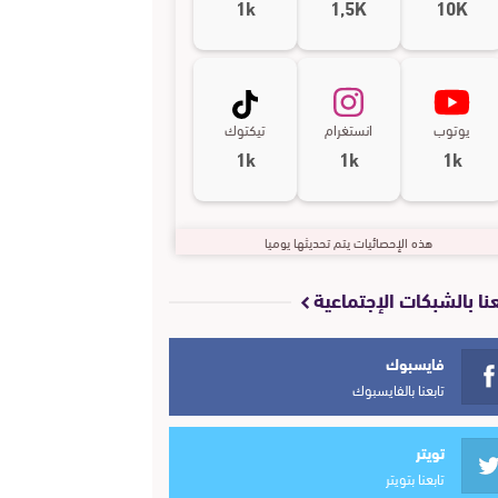
1k
1,5K
10K
يوتوب
انستغرام
تيكتوك
1k
1k
1k
هذه الإحصائيات يتم تحديثها يوميا
عنا بالشبكات الإجتماعية
فايسبوك
تابعنا بالفايسبوك
تويتر
تابعنا بتويتر