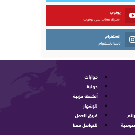
يوتوب
اشترك بقناتنا على يوتوب
انستغرام
تابعنا بانستغرام
حوارات
دولية
أنشطة حزبية
للإشهار
ائم
فريق العمل
صوصية
للتواصل معنا