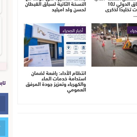
من السباق الدولي لـ10
النسخة الثانية لسباق القبطان
ت تخليدًا لذكرى
لحسن ولد اميليد
…
حراء
أخبار الصحراء
انتظام الأداء: رافعة لضمان
استدامة خدمات الماء
تاب
والكهرباء وتعزيز جودة المرفق
العمومي