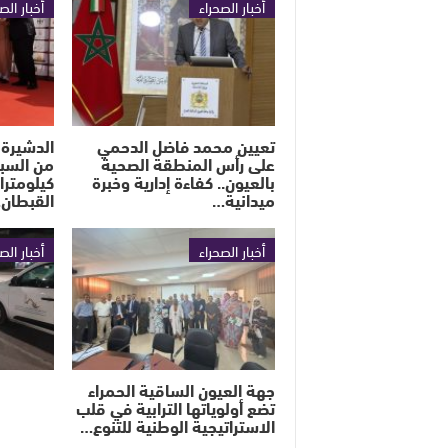
أخبار الصحراء
أخبار الص
تعيين محمد فاضل الدحمي
الدشيرة 
على رأس المنطقة الصحية
بالعيون.. كفاءة إدارية وخبرة
كيلومترا
ميدانية…
القبطان
أخبار الصحراء
أخبار الص
جهة العيون الساقية الحمراء
تضع أولوياتها الترابية في قلب
الاستراتيجية الوطنية للتنوع…