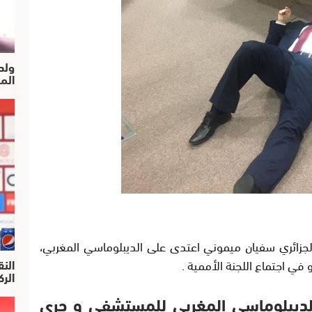
ولد
الم
جزائري سفيان ميموني اعتدى على الديبلوماسي المغربي،
النق
في اجتماع اللجنة الأممية
.
الركرا
الديبلوماسي المغربي للمستشفى و جرى