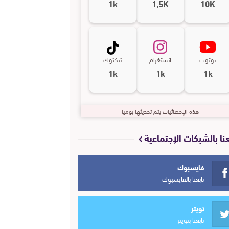
1k
1,5K
10K
يوتوب
انستغرام
تيكتوك
1k
1k
1k
هذه الإحصائيات يتم تحديثها يوميا
عنا بالشبكات الإجتماعية
فايسبوك
تابعنا بالفايسبوك
تويتر
تابعنا بتويتر