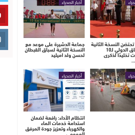
حراء
أخبار الصحراء
تحتضن النسخة الثانية
جماعة الدشيرة على موعد مع
من السباق الدولي لـ10
النسخة الثانية لسباق القبطان
ت تخليدًا لذكرى
لحسن ولد اميليد
…
حراء
أخبار الصحراء
انتظام الأداء: رافعة لضمان
استدامة خدمات الماء
والكهرباء وتعزيز جودة المرفق
العمومي