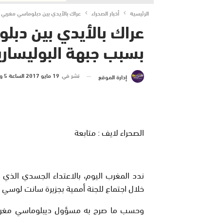
الرئيسية
أخبار الصحراء
عراك بالأيدي بين دبلوماسي مغربي 
عراك بالأيدي بين دبل
بسبب جبهة البوليساري
نشر في
19 مايو 2017 الساعة 5 و 33 دقيقة
إدارة الموقع
الصحراء لايف : متابعة
ندد المغرب اليوم، بالاعتداء الجسدي الذ
خلال اجتماع للجنة أممية بجزيرة سانت لوسي ب
وحسب ما صرح به مسؤول ديبلوماسي مغربي لوك