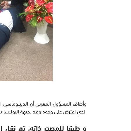
وأضاف المسؤول المغربي أن الديبلوماسي ال
الذي اعترض على وجود وفد لجبهة البوليساريو 
و طبقا للمصدر ذاته، تم نقل 