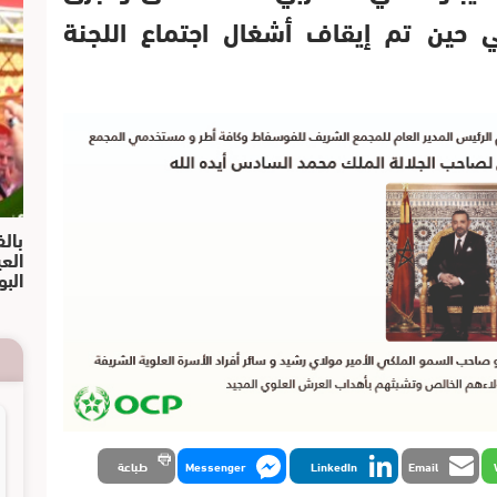
حين تم إيقاف أشغال اجتماع اللجنة
بالف
الع
البو
Email
LinkedIn
Messenger
طباعة