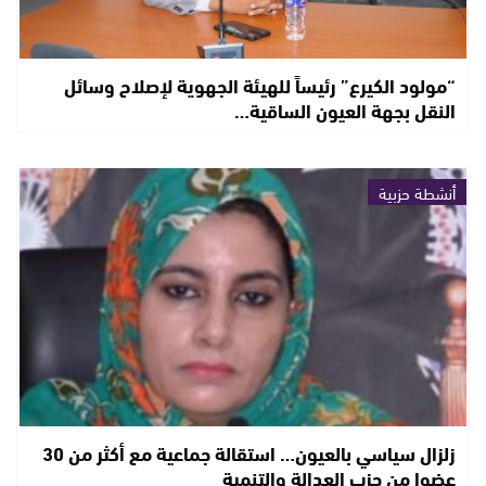
“مولود الكيرع” رئيساً للهيئة الجهوية لإصلاح وسائل
النقل بجهة العيون الساقية…
أنشطة حزبية
زلزال سياسي بالعيون… استقالة جماعية مع أكثر من 30
عضوا من حزب العدالة والتنمية