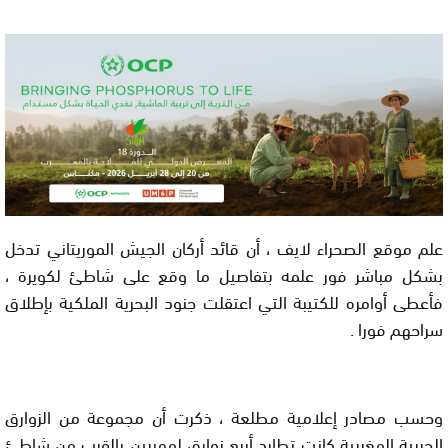
علم موقع الصحراء لايف ، أن قائد أركان الجيش الموريتاني تدخل
بشكل مباشر فور علمه بتفاصيل ما وقع على شاطئ لكويرة ،
فأعطى أوامره للكتيبة التي اعتقلت جنود البحرية الملكية بإطلاق
سراحهم فورا .
وحسب مصادر إعلامية مطلعة ، ذكرت أن مجموعة من الزوارق
الحربية المغربية كانت تطارد أربع زوارق لمهربين بالقرب من شاطئ