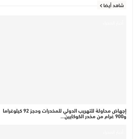
شاهد أيضا
أخبار الصحراء
إجهاض محاولة للتهريب الدولي للمخدرات وحجز 92 كيلوغراما
و900 غرام من مخدر الكوكايين…
أخبار الصحراء