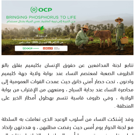
تتابع لجنة المدافعين عن حقوق الإنسان بكليميم بقلق بالغ
الظروف الصعبة لمعتصم النساء عند بوابة ولاية جهة كليميم
وادنون ، تحت حصار أمني خانق حيث عمدت القوات العمومية إلى
محاصرة النساء عند بداية السياج ، ومنعهن من الإقتراب من بوابة
الولاية ، وفي ظروف قاسية تتسم بهطول أمطار الخير على
المنطقة .
وقد إشتكت النساء من أسلوب الوعيد الذي تعاملت به السلطة
مع لجنة الحوار يوم أمس حيث رفضت مطلبهن ، و هددتهن بإتخاد
إجراء عقابي في حقهن مما أدى إلى إغماء حالة إغماء نقلت إلى