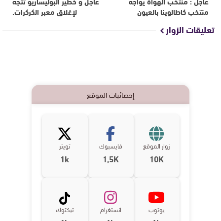
عاجل : منتخب الهواة يواجه
عاجل و خطير البوليساريو تتجه
منتخب كاطالوينا بالعيون
لإغلاق معبر الكركرات.
تعليقات الزوار
إحصائيات الموقع
زوار الموقع
فايسبوك
تويتر
1k
1,5K
10K
يوتوب
انستغرام
تيكتوك