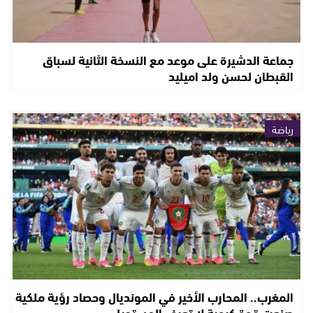
جماعة الدشيرة على موعد مع النسخة الثانية لسباق
القبطان لحسن ولد اميليد
رياضة
المغرب.. المحارب الأخير في المونديال وحصاد رؤية ملكية
صنعت قوة كروية لا تعرف المستحيل