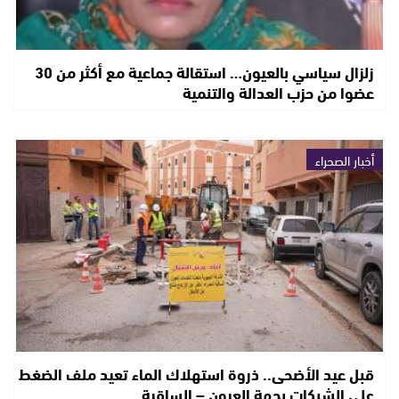
زلزال سياسي بالعيون… استقالة جماعية مع أكثر من 30
عضوا من حزب العدالة والتنمية
أخبار الصحراء
قبل عيد الأضحى.. ذروة استهلاك الماء تعيد ملف الضغط
على الشبكات بجهة العيون – الساقية…