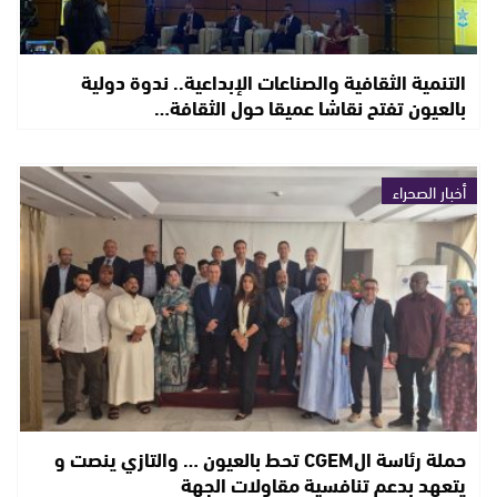
التنمية الثقافية والصناعات الإبداعية.. ندوة دولية
بالعيون تفتح نقاشا عميقا حول الثقافة…
أخبار الصحراء
حملة رئاسة الCGEM تحط بالعيون … والتازي ينصت و
يتعهد بدعم تنافسية مقاولات الجهة