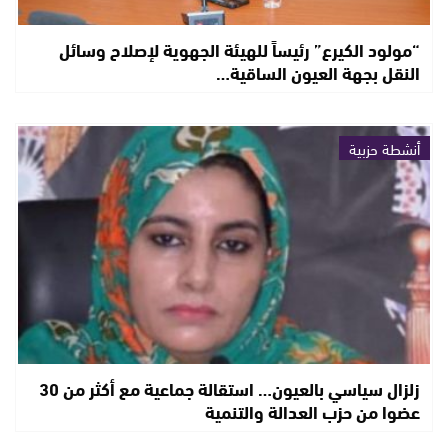
“مولود الكيرع” رئيساً للهيئة الجهوية لإصلاح وسائل
النقل بجهة العيون الساقية…
أنشطة حزبية
زلزال سياسي بالعيون… استقالة جماعية مع أكثر من 30
عضوا من حزب العدالة والتنمية