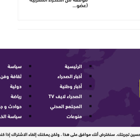
(عضو…
الرئيسية
سياسة
أخبار الصحراء
ثقافة وفن
أخبار وطنية
دولية
الصحراء لايف TV
رياضة
المجتمع المدني
حوادث و جر
منوعات
سياسة الخ
202
حسين تجربتك. سنفترض أنك موافق على هذا ، ولكن يمكنك إلغاء الاشتراك إذا ك