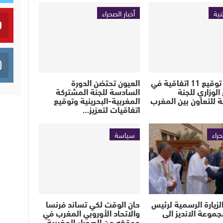
نية
أخبار الصحراء
نيروبي : توقيع 11 اتفاقية في
العيون تحتضن الدورة
الوزاري للجنة
السادسة للجنة المشتركة
 للتعاون بين المغرب
المغربية-البحرينية وتوقيع
اتفاقيات لتعزيز…
حراء
سياسة
لزيارة الرسمية لرئيس
حان الوقت لكي تساند فرنسا
جموعة الانديز الى
والاتحاد الأوروبي المغرب في
موقفه من الصحراء المغربية