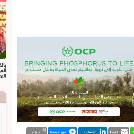
بالف
الع
البو
Email
LinkedIn
Messenger
طباعة