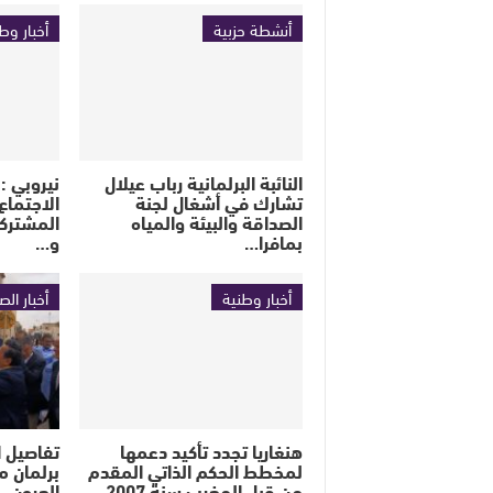
أنشطة حزبية
أخبار وط
النائبة البرلمانية رباب عيلال
تشارك في أشغال لجنة
الاجتماع 
الصداقة والبيئة والمياه
المشتركة
بمافرا…
و…
أخبار وطنية
أخبار الص
هنغاريا تجدد تأكيد دعمها
تفاصيل ا
لمخطط الحكم الذاتي المقدم
برلمان م
من قبل المغرب سنة 2007
العيون