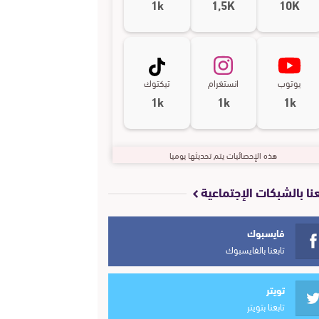
1k
1,5K
10K
يوتوب
انستغرام
تيكتوك
1k
1k
1k
هذه الإحصائيات يتم تحديثها يوميا
عنا بالشبكات الإجتماعية
فايسبوك
تابعنا بالفايسبوك
تويتر
تابعنا بتويتر