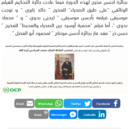
بجائزة أحسن مخرج لهذه الدورة فيما عادت جائزة التحكيم للفيلم
الوثائقي “على طرق الصحراء” للمخرج ” خالد زايري ” و توجت
موسيقى فيلمه بأحسن موسيقى ” ليحيى بدوي ” و ” محماد
ندوي “، أما فيلم “محمية أوسرد بين الصحراء والمحيط” للمخرج ”
حسن خر ” فقد فاز بجائزة أحسن مونتاج ” لمحمود أبو الفضل ” .
Email
WhatsApp
Twitter
Facebook
LinkedIn
Messenger
طباعة