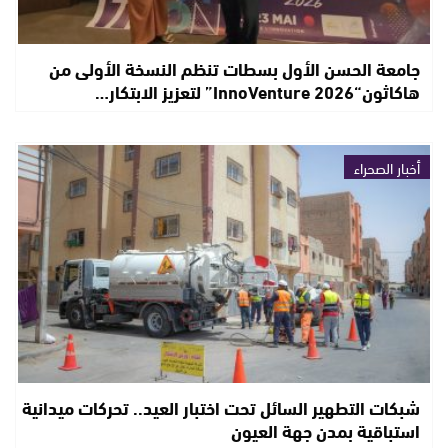
جامعة الحسن الأول بسطات تنظم النسخة الأولى من
هاكاثون“InnoVenture 2026” لتعزيز الابتكار…
أخبار الصحراء
شبكات التطهير السائل تحت اختبار العيد.. تحركات ميدانية
استباقية بمدن جهة العيون