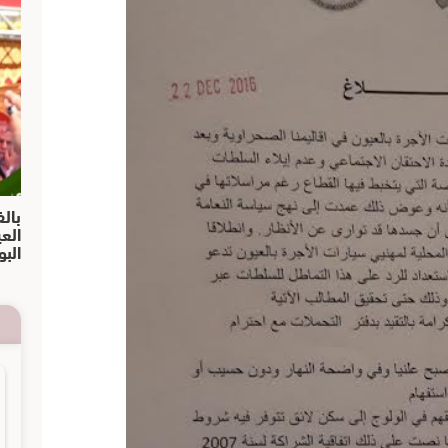
بالف
الع
البو