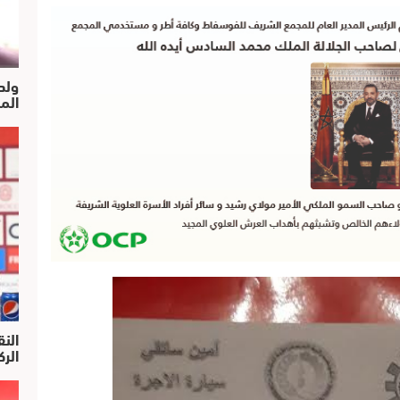
ولد
الم
النق
الركرا