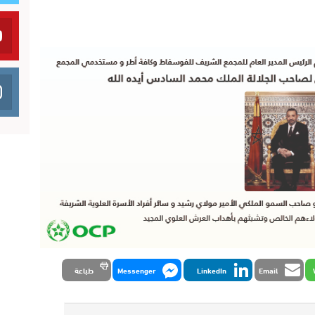
Email
LinkedIn
Messenger
طباعة