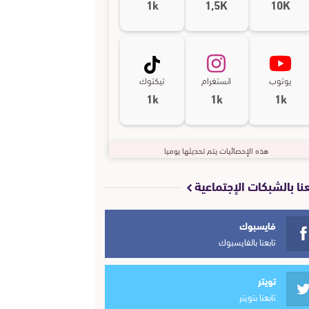
1k
1,5K
10K
يوتوب
انستغرام
تيكتوك
1k
1k
1k
هذه الإحصائيات يتم تحديثها يوميا
عنا بالشبكات الإجتماعية
فايسبوك
تابعنا بالفايسبوك
تويتر
تابعنا بتويتر