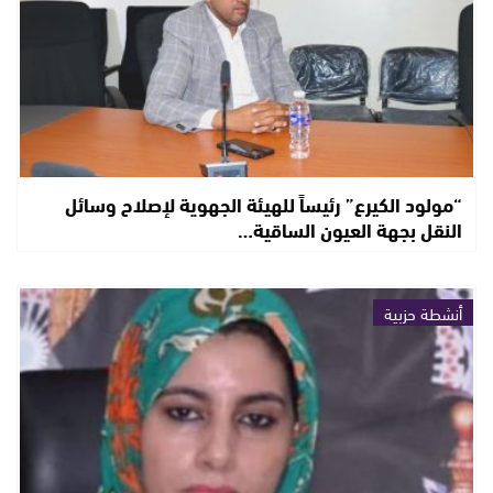
“مولود الكيرع” رئيساً للهيئة الجهوية لإصلاح وسائل
النقل بجهة العيون الساقية…
أنشطة حزبية