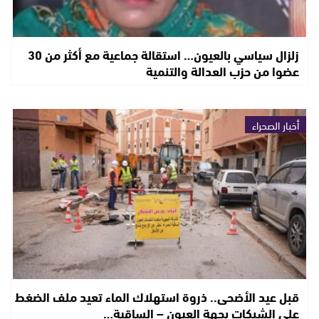
زلزال سياسي بالعيون… استقالة جماعية مع أكثر من 30
عضوا من حزب العدالة والتنمية
أخبار الصحراء
قبل عيد الأضحى.. ذروة استهلاك الماء تعيد ملف الضغط
على الشبكات بجهة العيون – الساقية…