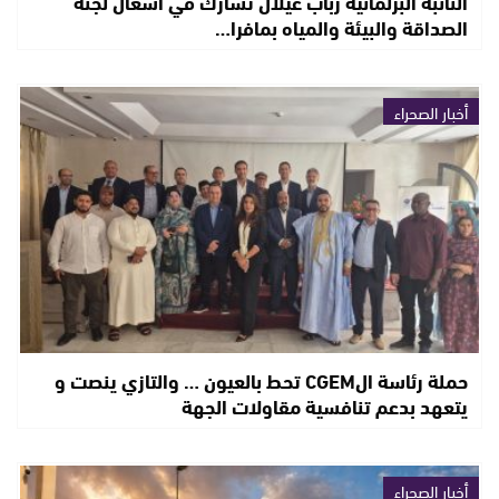
النائبة البرلمانية رباب عيلال تشارك في أشغال لجنة
الصداقة والبيئة والمياه بمافرا…
أخبار الصحراء
حملة رئاسة الCGEM تحط بالعيون … والتازي ينصت و
يتعهد بدعم تنافسية مقاولات الجهة
أخبار الصحراء