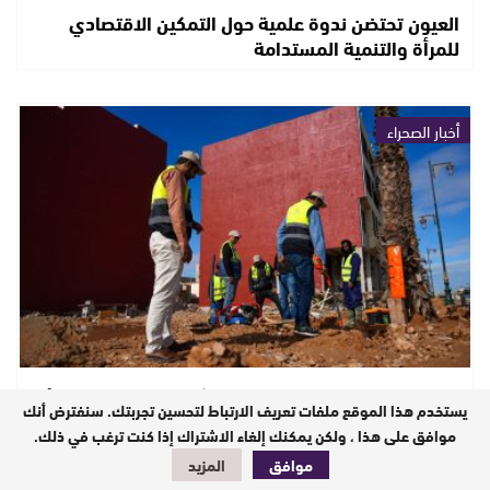
العيون تحتضن ندوة علمية حول التمكين الاقتصادي
للمرأة والتنمية المستدامة
أخبار الصحراء
ضمان استمرارية خدمات الماء والكهرباء والتطهير: تعبئة
يستخدم هذا الموقع ملفات تعريف الارتباط لتحسين تجربتك. سنفترض أنك
ويقظة مستمرة
موافق على هذا ، ولكن يمكنك إلغاء الاشتراك إذا كنت ترغب في ذلك.
موافق
المزيد