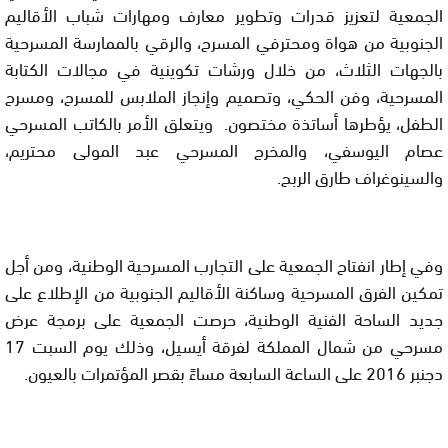
الجمعية لتعزيز قدرات
وتطوير معارف ومهارات شباب الأقاليم
الجنوبية من هواة ومحترفي المسرح،
والرقي بالممارسة المسرحية
بالجهات الثلاث، من خلال ورشات تكوينية في
مجالات الكتابة
المسرحية، وفن الحكي، وتصميم وإنجاز الملابس للمسرح، ومسرح
الطفل، يؤطرها أساتذة مختصون. ويتعلق الأمر بالكاتب المسرحي
عصام
اليوسفي،
والمخرج المسرحي عبد المولى محتريم،
والسينوغراف طارق الربح
.
وفي
إطار انفتاح الجمعية على التجارب المسرحية الوطنية، ومن أجل
تمكين الفرق
المسرحية وساكنة الأقاليم الجنوبية من الإطلاع على
جديد الساحة الفنية
الوطنية، حرصت الجمعية على برمجة عرض
مسرحي من شمال المملكة لفرقة أيسيل،
وذلك يوم السبت 17
دجنبر 2016 على الساعة السابعة مساءً بقصر المؤتمرات
بالعيون
.