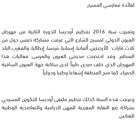
لفائدة ممارسي المسرح
.
وتميزت
سنة 2016 بتنظيم أوديسا للدورة الثانية من مهرجان
العيون الدولي لمسرح
الشارع التي عرفت مشاركة خمس دول من
ثلاث قارات: الأرجنتين، ألمانيا،
إسبانيا، فرنسا، إيطاليا، والمغرب البلد
المنظم. وقد احتضنت مدينتي العيون
والمرسى فعاليات هذا
المهرجان الذي خلف صدى طيباً لدى ساكنة جهة العيون
الساقية
الحمراء، كما منح المنطقة إشعاعا وطنيا ودولياً
.
وعرفت هذه السنة كذلك تنظيم ملتقى أوديسا للتكوين المسرحي
بشراكة مع النقابة المغربية للمهن الدرامية والتعاضدية الوطنية
للفنانين
.