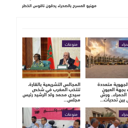
مهنيو المسرح بالصحراء يدقون ناقوس الخطر
حراء
منوعات
لجهوية متعددة
المجالس التشريعية بالقارة،
بجهة العيون
تنتخب المغرب في شخص
الحمراء.. ورش
سيدي محمد ولد الرشيد رئيس
 بين تحديات…
مجلس…
حراء
منوعات