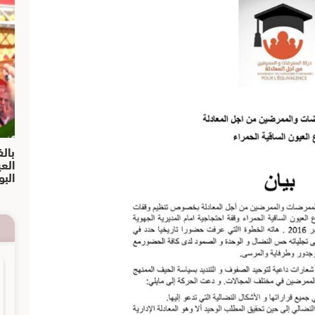
بالف
الع
البو