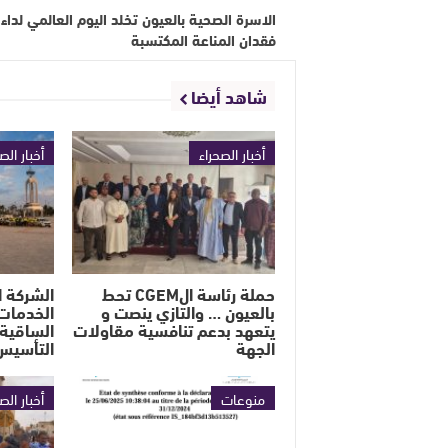
الاسرة الصحية بالعيون تخلد اليوم العالمي لداء
فقدان المناعة المكتسبة
شاهد أيضا
أخبار الصحراء
أخبار الص
حملة رئاسة الCGEM تحط
الشركة ا
بالعيون … والتازي ينصت و
الخدمات 
يتعهد بدعم تنافسية مقاولات
الساقية 
الجهة
التأسيس
منوعات
أخبار الص