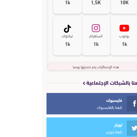
1k
1,5K
10K
يوتوب
انستغرام
تيكتوك
1k
1k
1k
هذه الإحصائيات يتم تحديثها يوميا
عنا بالشبكات الإجتماعية
فايسبوك
تابعنا بالفايسبوك
تويتر
تابعنا بتويتر