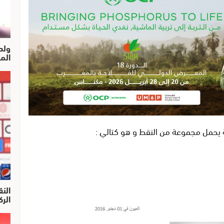
ولد
الم
ة يحمل مجموعة من النقط و هو كتالي :
النق
الركرا